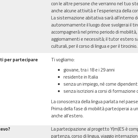
con le altre persone che verranno nel tuo st
anche alcune attività e l’esperienza della co
La sistemazione abitativa sarà all’interno d
autonomamente il luogo dove svolgerai il tiro
accompagnerà nel primo periodo di mobilità,
aggiornamenti e necessità; il tutor estero 
culturali, per il corso di lingua e per il tirocinio
ti per partecipare
Ti vogliamo:
giovane, tra i 18 e i 29 anni
residente in Italia
senza un impiego, né come dipendent
senza iscrizioni a corsi di formazione
La conoscenza della lingua parlata nel paese
Prima della fase di mobilità parteciperai a u
anche all’estero.
cevo?
La partecipazione al progetto Y(m)ES è co
partenza, corso di lingua, viaggio internaziona