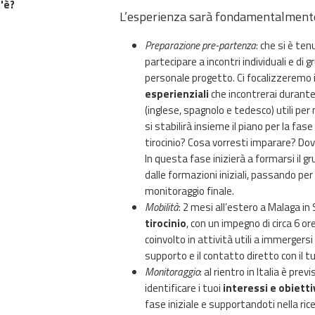
'è?
L’esperienza sarà fondamentalmente s
Preparazione pre-partenza
: che si è ten
partecipare a incontri individuali e di 
personale progetto. Ci focalizzeremo 
esperienziali
che incontrerai durante i
(inglese, spagnolo e tedesco) utili pe
si stabilirà insieme il piano per la fas
tirocinio? Cosa vorresti imparare? Dov
In questa fase inizierà a formarsi il gr
dalle formazioni iniziali, passando per 
monitoraggio finale.
Mobilità
: 2 mesi all’estero a Malaga i
tirocinio
, con un impegno di circa 6 or
coinvolto in attività utili a immergersi 
supporto e il contatto diretto con il tu
Monitoraggio
: al rientro in Italia è pre
identificare i tuoi
interessi e obietti
fase iniziale e supportandoti nella rice