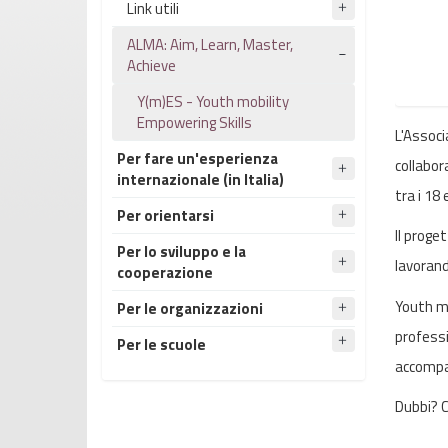
Link utili
ALMA: Aim, Learn, Master,
Achieve
Y(m)ES - Youth mobility
Empowering Skills
L'Associ
Per fare un'esperienza
collabora
internazionale (in Italia)
tra i 18
Per orientarsi
Il proge
Per lo sviluppo e la
lavorand
cooperazione
Youth mo
Per le organizzazioni
professi
Per le scuole
accompag
Dubbi? C