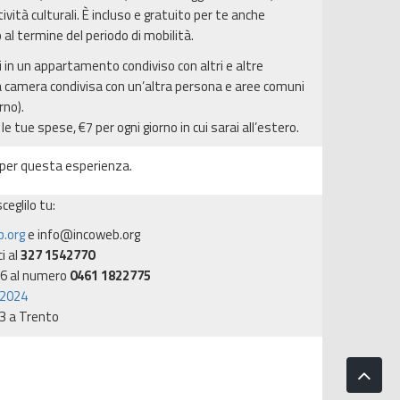
ività culturali. È incluso e gratuito per te anche
 al termine del periodo di mobilità.
ai in un appartamento condiviso con altri e altre
 camera condivisa con un’altra persona e aree comuni
rno).
 le tue spese, €7 per ogni giorno in cui sarai all’estero.
per questa esperienza.
eglilo tu:
b.org
e info@incoweb.org
i al
327 1542770
 16 al numero
0461 1822775
2024
 3 a Trento