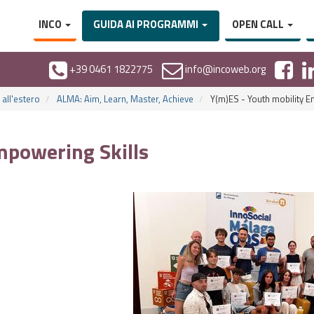
INCO
GUIDA AI PROGRAMMI
OPEN CALL
+39 0461 1822775
info@incoweb.org
all'estero
ALMA: Aim, Learn, Master, Achieve
Y(m)ES - Youth mobility E
mpowering Skills