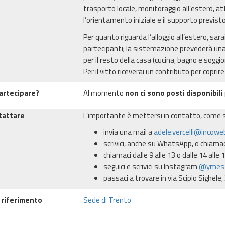
trasporto locale, monitoraggio all’estero, att
l’orientamento iniziale e il supporto previsto
Per quanto riguarda l’alloggio all’estero, sar
partecipanti; la sistemazione prevederà una
per il resto della casa (cucina, bagno e soggio
Per il vitto riceverai un contributo per coprire
artecipare?
Al momento
non ci sono posti disponibili
tattare
L’importante è mettersi in contatto, come sc
invia una mail a
adele.vercelli@incowe
scrivici, anche su WhatsApp, o chiamac
chiamaci dalle 9 alle 13 o dalle 14 alle
seguici e scrivici su Instagram
@ymes
passaci a trovare in via Scipio Sighele,
 riferimento
Sede di Trento