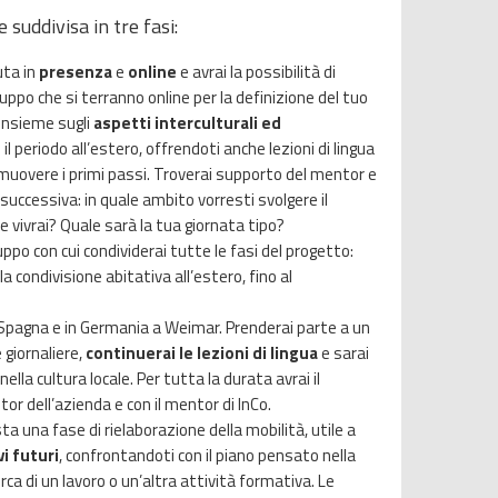
uddivisa in tre fasi:
uta in
presenza
e
online
e avrai la possibilità di
gruppo che si terranno online per la definizione del tuo
insieme sugli
aspetti interculturali ed
l periodo all’estero, offrendoti anche lezioni di lingua
r muovere i primi passi. Troverai supporto del mentor e
e successiva: in quale ambito vorresti svolgere il
e vivrai? Quale sarà la tua giornata tipo?
uppo con cui condividerai tutte le fasi del progetto:
la condivisione abitativa all’estero, fino al
n Spagna e in Germania a Weimar. Prenderai parte a un
e giornaliere,
continuerai le lezioni di lingua
e sarai
nella cultura locale. Per tutta la durata avrai il
tor dell’azienda e con il mentor di InCo.
vista una fase di rielaborazione della mobilità, utile a
vi futuri
, confrontandoti con il piano pensato nella
rca di un lavoro o un’altra attività formativa. Le