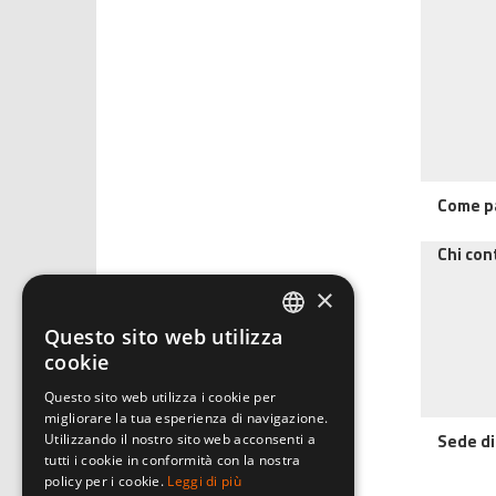
Come p
Chi con
×
Questo sito web utilizza
ITALIAN
cookie
ENGLISH
Questo sito web utilizza i cookie per
migliorare la tua esperienza di navigazione.
GERMAN
Sede di
Utilizzando il nostro sito web acconsenti a
tutti i cookie in conformità con la nostra
policy per i cookie.
Leggi di più