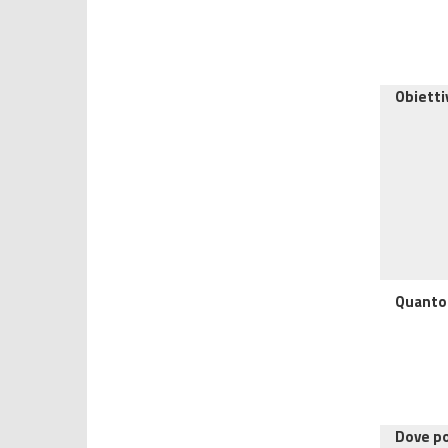
Obietti
Quanto
Dove p