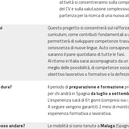
attività si concentreranno sulla comp
del CV e sulla valutazione complessiv
partenza per la ricerca di una nuova at
vi
Questo progetto si concentrerà sul rafforza
curriculum, come contributi fondamentali a un
permetterà di sviluppare competenze trasver
conoscenza di nuove lingue. Auto consapevol
saranno il pane quotidiano di tutte le fasi.
Al ritorno in Italia sarai accompagnato da un 
meglio delle possibilità, di competenze social
obiettivo lavorativo o formativo e la definizi
 dura?
Il periodo di
preparazione e formazione
pr
per chi andrà in Spagna
da luglio a settem
L'esperienza sarà di 61 giorni (compresi sia i gi
A seguire vengono garantiti 2 mesi di mon
esperienza formativa o lavorativa.
osso andare?
Le mobilità si sono tenute a
Malaga
(Spagn