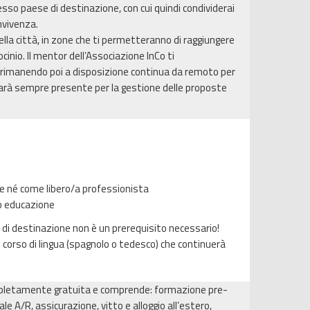
esso paese di destinazione, con cui quindi condividerai
nvivenza.
ella città, in zone che ti permetteranno di raggiungere
cinio. Il mentor dell’Associazione InCo ti
 rimanendo poi a disposizione continua da remoto per
sarà sempre presente per la gestione delle proposte
.
e né come libero/a professionista
 o educazione
 di destinazione non è un prerequisito necessario!
n corso di lingua (spagnolo o tedesco) che continuerà
mpletamente gratuita e comprende: formazione pre-
le A/R, assicurazione, vitto e alloggio all’estero,