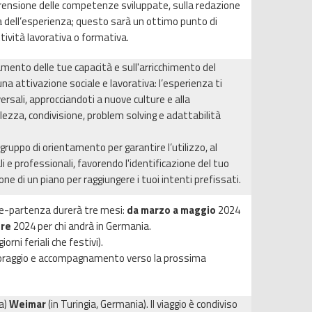
rensione delle competenze sviluppate, sulla redazione
a dell’esperienza; questo sarà un ottimo punto di
tività lavorativa o formativa.
mento delle tue capacità e sull'arricchimento del
a attivazione sociale e lavorativa: l’esperienza ti
sali, approcciandoti a nuove culture e alla
ezza, condivisione, problem solving e adattabilità
gruppo di orientamento per garantire l’utilizzo, al
i e professionali, favorendo l'identificazione del tuo
one di un piano per raggiungere i tuoi intenti prefissati.
e-partenza durerà tre mesi:
da marzo a maggio
2024
bre
2024 per chi andrà in Germania.
orni feriali che festivi).
itoraggio e accompagnamento verso la prossima
a)
Weimar
(in Turingia, Germania). Il viaggio è condiviso