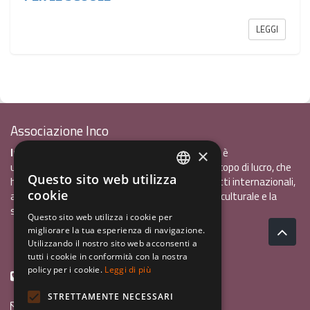
LEGGI
Associazione Inco
InCo - Interculturalità & Comunicazione APS
è
×
un'associazione di promozione sociale, senza scopo di lucro, che
Questo sito web utilizza
ha l'obiettivo di promuovere gli scambi e i contatti internazionali,
ITALIAN
cookie
al fine accrescere tra i giovani la sensibilità interculturale e la
ENGLISH
solidarietà internazionale.
Questo sito web utilizza i cookie per
migliorare la tua esperienza di navigazione.
GERMAN
Privacy policy.pdf
120,41 kB
Utilizzando il nostro sito web acconsenti a
tutti i cookie in conformità con la nostra
policy per i cookie.
Leggi di più
+39 0461 1822775
STRETTAMENTE NECESSARI
info@incoweb.org