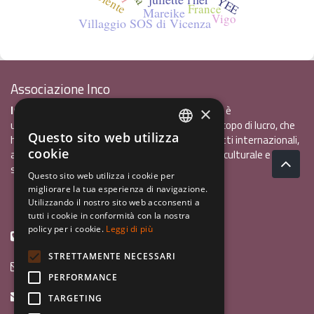
YEE
France
Mareike
Vigo
Villaggio SOS di Vicenza
Associazione Inco
InCo - Interculturalità & Comunicazione APS
è
×
un'associazione di promozione sociale, senza scopo di lucro, che
Questo sito web utilizza
ha l'obiettivo di promuovere gli scambi e i contatti internazionali,
ITALIAN
cookie
al fine accrescere tra i giovani la sensibilità interculturale e la
ENGLISH
solidarietà internazionale.
Questo sito web utilizza i cookie per
migliorare la tua esperienza di navigazione.
GERMAN
Privacy policy.pdf
120,41 kB
Utilizzando il nostro sito web acconsenti a
tutti i cookie in conformità con la nostra
policy per i cookie.
Leggi di più
+39 0461 1822775
STRETTAMENTE NECESSARI
info@incoweb.org
PERFORMANCE
inco@mypec.eu
TARGETING