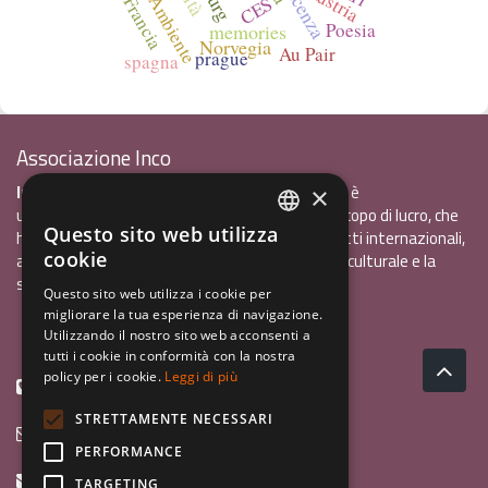
Vicenza
Austria
Ambiente
CES
Francia
Poesia
memories
Norvegia
Au Pair
prague
spagna
Associazione Inco
InCo - Interculturalità & Comunicazione APS
è
×
un'associazione di promozione sociale, senza scopo di lucro, che
Questo sito web utilizza
ha l'obiettivo di promuovere gli scambi e i contatti internazionali,
ITALIAN
cookie
al fine accrescere tra i giovani la sensibilità interculturale e la
ENGLISH
solidarietà internazionale.
Questo sito web utilizza i cookie per
migliorare la tua esperienza di navigazione.
GERMAN
Privacy policy.pdf
120,41 kB
Utilizzando il nostro sito web acconsenti a
tutti i cookie in conformità con la nostra
policy per i cookie.
Leggi di più
+39 0461 1822775
STRETTAMENTE NECESSARI
info@incoweb.org
PERFORMANCE
inco@mypec.eu
TARGETING