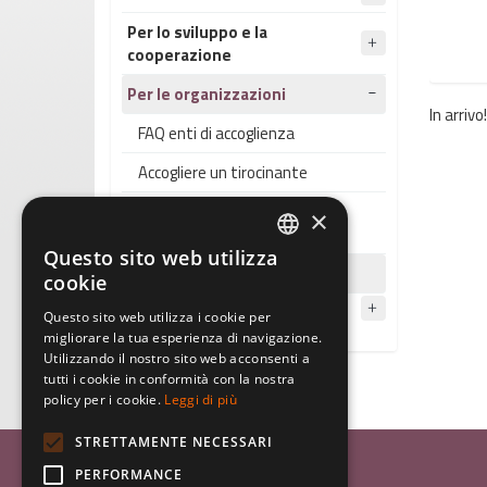
Per lo sviluppo e la
cooperazione
Per le organizzazioni
In arrivo!
FAQ enti di accoglienza
Accogliere un tirocinante
Accogliere un volontario
×
internazionale
Questo sito web utilizza
ITALIAN
Formazione
cookie
ENGLISH
Per le scuole
Questo sito web utilizza i cookie per
migliorare la tua esperienza di navigazione.
GERMAN
Utilizzando il nostro sito web acconsenti a
tutti i cookie in conformità con la nostra
policy per i cookie.
Leggi di più
STRETTAMENTE NECESSARI
Associazione Inco
PERFORMANCE