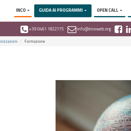
INCO
GUIDA AI PROGRAMMI
OPEN CALL
+39 0461 1822775
info@incoweb.org
anizzazioni
Formazione