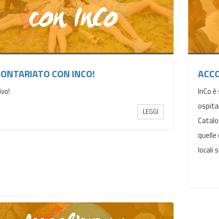
ONTARIATO CON INCO!
ACCO
ivo!
InCo è 
ospita
LEGGI
Catalo
quelle
locali s