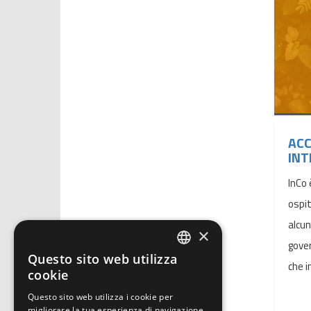
ACC
INT
InCo 
ospit
alcun
×
gover
Questo sito web utilizza
ITALIAN
che i
cookie
ENGLISH
Questo sito web utilizza i cookie per
migliorare la tua esperienza di navigazione.
GERMAN