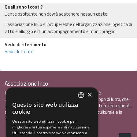
Quali sono i costi?
L'ente ospitante non dovrà sostenere nessun costo.
L'associazione InCo si occuperebbe dell'organizzazione logistica di
vitto e alloggio e di un accompagnamento e monitoraggio.
Sede di riferimento
Sede di Trento
Associazione Inco
InCo - Interculturalità & Comunicazione APS
è
×
un'associazione di promozione sociale, senza scopo di lucro, che
Questo sito web utilizza
ha l'obiettivo di promuovere gli scambi e i contatti internazionali,
ITALIAN
cookie
al fine accrescere tra i giovani la sensibilità interculturale e la
ENGLISH
solidarietà internazionale.
Questo sito web utilizza i cookie per
migliorare la tua esperienza di navigazione.
GERMAN
Privacy policy.pdf
120,41 kB
Utilizzando il nostro sito web acconsenti a