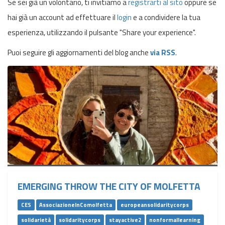
Se sei già un volontario, ti invitiamo a
registrarti al sito
oppure se
hai già un account ad effettuare il
login
e a condividere la tua
esperienza, utilizzando il pulsante "Share your experience".
Puoi seguire gli aggiornamenti del blog anche
via RSS
.
EMERGING THROW THE CITY OF MOLFETTA
CES
AssociazioneInComolfetta
europeansolidaritycorps
solidarietà
solidaritycorps
stayactive2
nonformallearning