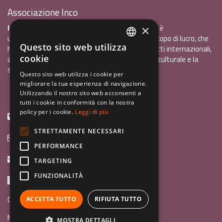
Associazione Inco
InCo - Interculturalità & Comunicazione APS
è
×
un'associazione di promozione sociale, senza scopo di lucro, che
Questo sito web utilizza
ha l'obiettivo di promuovere gli scambi e i contatti internazionali,
ITALIAN
cookie
al fine accrescere tra i giovani la sensibilità interculturale e la
ENGLISH
solidarietà internazionale.
Questo sito web utilizza i cookie per
migliorare la tua esperienza di navigazione.
GERMAN
Privacy policy.pdf
120,41 kB
Utilizzando il nostro sito web acconsenti a
tutti i cookie in conformità con la nostra
policy per i cookie.
Leggi di più
+39 0461 1822775
STRETTAMENTE NECESSARI
info@incoweb.org
PERFORMANCE
inco@mypec.eu
TARGETING
FUNZIONALITÀ
Via Scipio Sighele 3 38122 - Trento (TN)
Guida ai programmi
ACCETTA TUTTO
RIFIUTA TUTTO
News
MOSTRA DETTAGLI