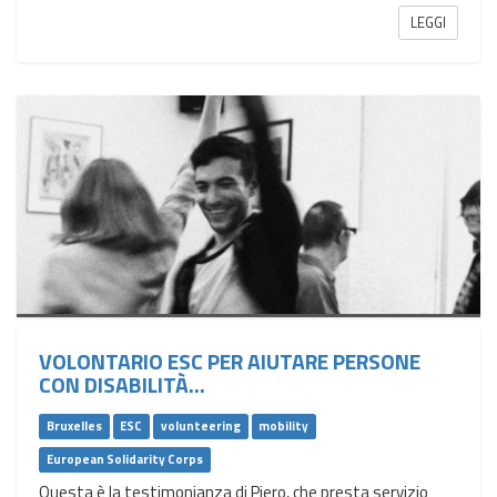
LEGGI
VOLONTARIO ESC PER AIUTARE PERSONE
CON DISABILITÀ...
Bruxelles
ESC
volunteering
mobility
European Solidarity Corps
Questa è la testimonianza di Piero, che presta servizio