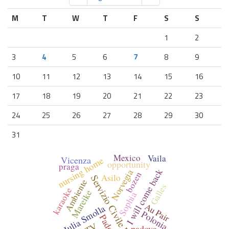
M
T
W
T
F
S
S
1
2
3
4
5
6
7
8
9
10
11
12
13
14
15
16
17
18
19
20
21
22
23
24
25
26
27
28
29
30
31
Mexico
Vaila
Vicenza
nursing home
opportunity
praga
I will come back
Norvegia
bozen
Asilo
Servizio Civile Internazionale
Ambiente
Galles
karaoke
Mareike
Sophia
Au Pair
Julia Smolla
Polonia
Padova
padova