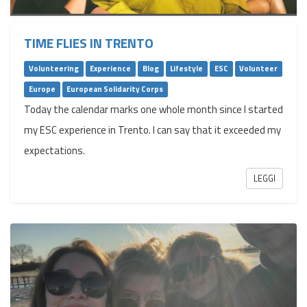
TIME FLIES IN TRENTO
Volunteering
Experience
Blog
Lifestyle
ESC
Volunteer
Europe
European Solidarity Corps
Today the calendar marks one whole month since I started
my ESC experience in Trento. I can say that it exceeded my
expectations.
LEGGI