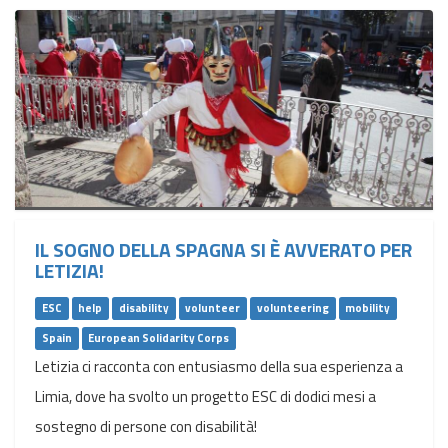
IL SOGNO DELLA SPAGNA SI È AVVERATO PER
LETIZIA!
ESC
help
disability
volunteer
volunteering
mobility
Spain
European Solidarity Corps
Letizia ci racconta con entusiasmo della sua esperienza a
Limia, dove ha svolto un progetto ESC di dodici mesi a
sostegno di persone con disabilità!