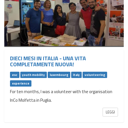
DIECI MESI IN ITALIA - UNA VITA
COMPLETAMENTE NUOVA!
esc
youth mobility
luxembourg
italy
volunteering
experience
For ten months, I was a volunteer with the organisation
InCo Molfetta in Puglia.
LEGGI