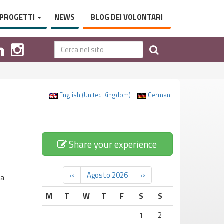
PROGETTI
NEWS
BLOG DEI VOLONTARI
English (United Kingdom)
German
Share your experience
‹‹
Agosto 2026
››
ua
M
T
W
T
F
S
S
1
2