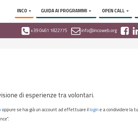
INCO
GUIDA AI PROGRAMMI
OPEN CALL
+39 0461 1822775
info@incoweb.org
isione di esperienze tra volontari.
o
oppure se hai già un account ad effettuare il
login
e a condividere la t
nce".