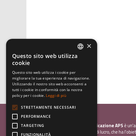
×
Questo sito web utilizza
ITALIAN
cookie
ENGLISH
Questo sito web utilizza i cookie per
migliorare la tua esperienza di navigazione.
GERMAN
Utilizzando il nostro sito web acconsenti a
tutti i cookie in conformità con la nostra
policy per i cookie.
Leggi di più
STRETTAMENTE NECESSARI
Associazione Inco
PERFORMANCE
InCo - Interculturalità & Comunicazione APS
è un'a
TARGETING
promozione sociale, senza scopo di lucro, che ha l'obiet
FUNZIONALITÀ