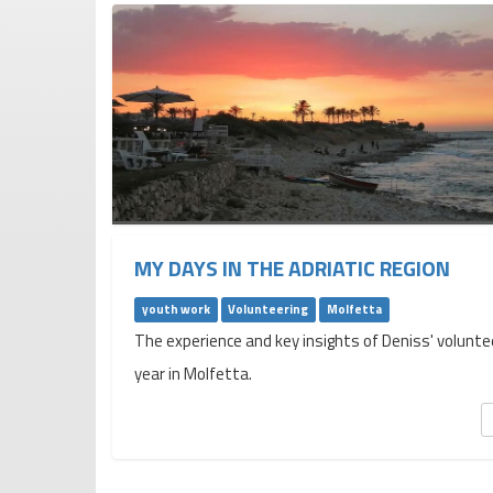
MY DAYS IN THE ADRIATIC REGION
youth work
Volunteering
Molfetta
The experience and key insights of Deniss' volunte
year in Molfetta.