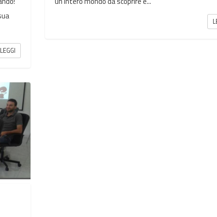
ando!
un intero mondo da scoprire e...
 sua
L
LEGGI