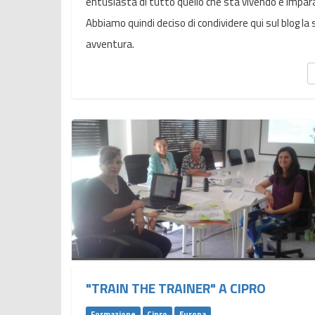
entusiasta di tutto quello che sta vivendo e impar
Abbiamo quindi deciso di condividere qui sul blog la
avventura.
"TRAIN THE TRAINER" A CIPRO
Formazione
Cipro
Europa