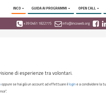
INCO
GUIDA AI PROGRAMMI
OPEN CALL
+39 0461 1822775
info@incoweb.org
isione di esperienze tra volontari.
o
oppure se hai già un account ad effettuare il
login
e a condividere la t
nce".