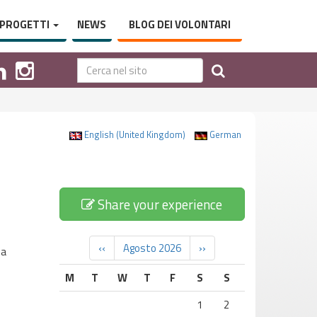
PROGETTI
NEWS
BLOG DEI VOLONTARI
English (United Kingdom)
German
Share your experience
‹‹
Agosto 2026
››
ua
M
T
W
T
F
S
S
1
2