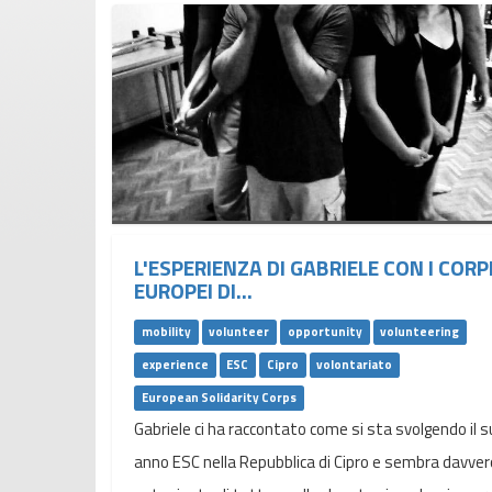
L'ESPERIENZA DI GABRIELE CON I CORP
EUROPEI DI...
mobility
volunteer
opportunity
volunteering
experience
ESC
Cipro
volontariato
European Solidarity Corps
Gabriele ci ha raccontato come si sta svolgendo il 
anno ESC nella Repubblica di Cipro e sembra davver