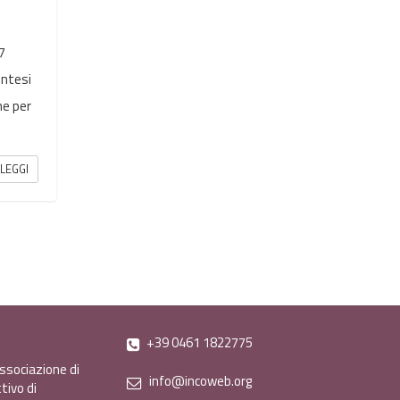
7
sintesi
he per
LEGGI
+39 0461 1822775
ssociazione di
info@incoweb.org
tivo di