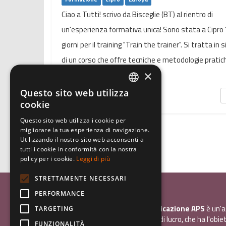
Ciao a Tutti! scrivo da Bisceglie (BT) al rientro di
un'esperienza formativa unica! Sono stata a Cipro 
giorni per il training "Train the trainer". Si tratta in 
di un corso che offre tecniche e metodologie pratic
×
insegnare agli...
Questo sito web utilizza
ITALIAN
cookie
ENGLISH
Questo sito web utilizza i cookie per
migliorare la tua esperienza di navigazione.
GERMAN
Utilizzando il nostro sito web acconsenti a
tutti i cookie in conformità con la nostra
policy per i cookie.
Leggi di più
STRETTAMENTE NECESSARI
Associazione Inco
PERFORMANCE
InCo - Interculturalità & Comunicazione APS
è un'a
TARGETING
promozione sociale, senza scopo di lucro, che ha l'obiet
FUNZIONALITÀ