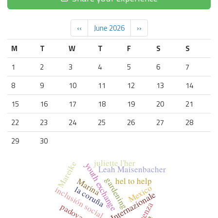
‹‹
June 2026
››
M
T
W
T
F
S
S
1
2
3
4
5
6
7
8
9
10
11
12
13
14
15
16
17
18
19
20
21
22
23
24
25
26
27
28
29
30
juliette l'her
Mareike
youth exchange
Leah Maisenbacher
gardening
hel to help
Marina
Mexico
la coruña
inclusión social
padova