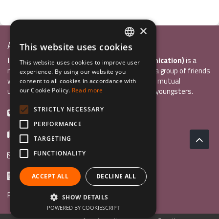
×
Associazione Inco
This website uses cookies
ITALIAN
InCo Association (Interculturality & Communication)
is a
This website uses cookies to improve user
ENGLISH
non-profit organisation established in 2004 by a group of friends
experience. By using our website you
who wanted to develop international exchange, mutual
consent to all cookies in accordance with
GERMAN
understanding, and intercultural sensitivity inn youngsters.
our Cookie Policy.
Read more
STRICTLY NECESSARY
+39 0461 984355
PERFORMANCE
+39 0461 1860931
TARGETING
info@incoweb.org
FUNCTIONALITY
Via G. Galilei, 24 38122 - Trento (Tn)
ACCEPT ALL
DECLINE ALL
Program Guide
SHOW DETAILS
POWERED BY COOKIESCRIPT