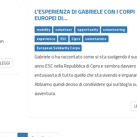
L'ESPERIENZA DI GABRIELE CON I CORPI
EUROPEI DI...
mobility
volunteer
opportunity
volunteering
experience
ESC
Cipro
volontariato
on
European Solidarity Corps
Gabriele ci ha raccontato come si sta svolgendo il su
LEGGI
anno ESC nella Repubblica di Cipro e sembra davvero
entusiasta di tutto quello che sta vivendo e impara
Abbiamo quindi deciso di condividere qui sul blog la s
avventura.
L