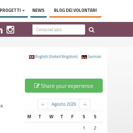
PROGETTI
NEWS
BLOG DEI VOLONTARI
English (United Kingdom)
German
Share your experience
‹‹
Agosto 2026
››
ua
M
T
W
T
F
S
S
1
2