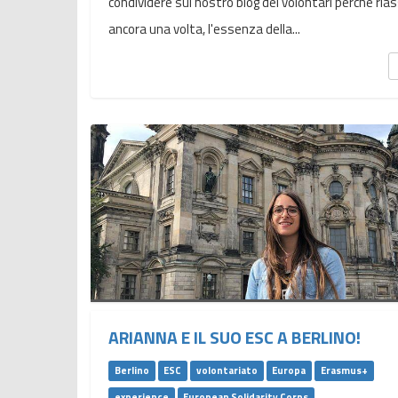
condividere sul nostro blog dei volontari perché ri
ancora una volta, l'essenza della...
ARIANNA E IL SUO ESC A BERLINO!
Berlino
ESC
volontariato
Europa
Erasmus+
experience
European Solidarity Corps