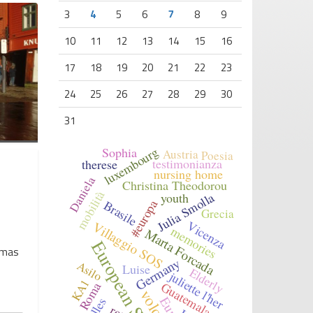
3
4
5
6
7
8
9
10
11
12
13
14
15
16
17
18
19
20
21
22
23
24
25
26
27
28
29
30
31
luxembourg
Sophia
Austria
Poesia
testimonianza
therese
nursing home
Daniela
Christina Theodorou
mobilità
Julia Smolla
youth
#europa
Brasile
Grecia
Vicenza
Villaggio SOS
memories
Marta Forcada
omas
Germany
Asilo
Luise
Elderly
juliette l'her
KA1
Guatemala
Roma