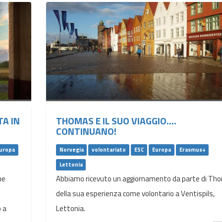
TA IN
THOMAS E IL SUO VIAGGIO....
CONTINUANO!
uropa
Norvegia
volontariato
ESC
Europa
Erasmus+
Lettonia
ne
Abbiamo ricevuto un aggiornamento da parte di Th
della sua esperienza come volontario a Ventispils,
o a
Lettonia.