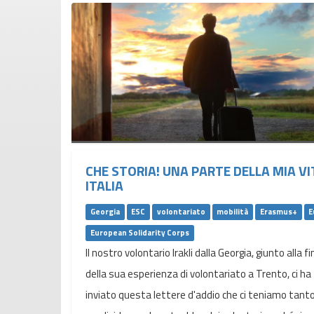
CHE STORIA! UNA PARTE DELLA MIA VI
ITALIA
Georgia
ESC
volontariato
mobilità
Erasmus+
E
European Solidarity Corps
Il nostro volontario Irakli dalla Georgia, giunto alla fi
della sua esperienza di volontariato a Trento, ci ha
inviato questa lettere d'addio che ci teniamo tant