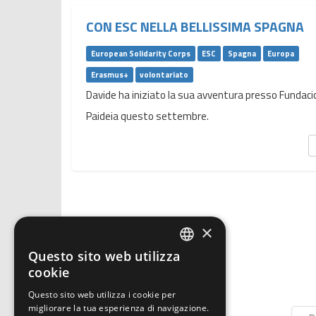
CON ESC NELLA BELLISSIMA SPAGNA
European Solidarity Corps
ESC
Spagna
Europa
Erasmus+
volontariato
Davide ha iniziato la sua avventura presso Fundaci
Paideia questo settembre.
×
Questo sito web utilizza
ITALIAN
cookie
ENGLISH
Questo sito web utilizza i cookie per
migliorare la tua esperienza di navigazione.
GERMAN