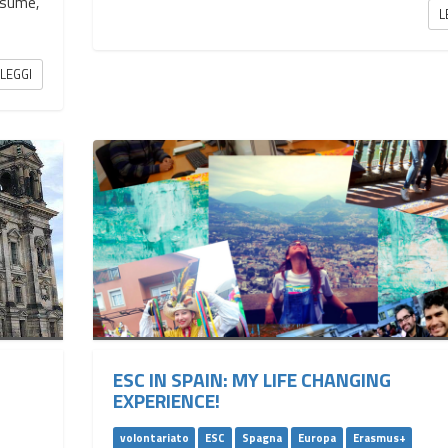
assume,
L
LEGGI
ESC IN SPAIN: MY LIFE CHANGING
EXPERIENCE!
volontariato
ESC
Spagna
Europa
Erasmus+