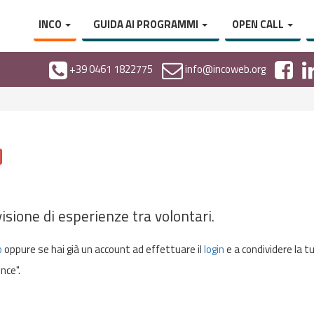
INCO
GUIDA AI PROGRAMMI
OPEN CALL
+39 0461 1822775
info@incoweb.org
isione di esperienze tra volontari.
o
oppure se hai già un account ad effettuare il
login
e a condividere la t
nce".