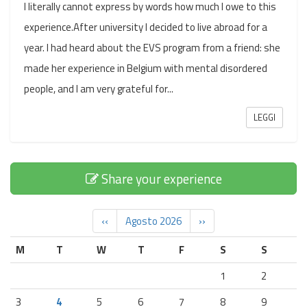
I literally cannot express by words how much I owe to this
experience.After university I decided to live abroad for a
year. I had heard about the EVS program from a friend: she
made her experience in Belgium with mental disordered
people, and I am very grateful for...
LEGGI
Share your experience
‹‹
Agosto 2026
››
M
T
W
T
F
S
S
1
2
3
4
5
6
7
8
9