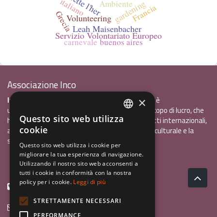
juliette l'her
italiano
gardening
Ambiente
Francia
Grecia
Volunteering
Leah Maisenbacher
Servizio Volontariato Europeo
carnevale
buenos aires
Associazione Inco
InCo - Interculturalità & Comunicazione APS
è
×
un'associazione di promozione sociale, senza scopo di lucro, che
Questo sito web utilizza
ha l'obiettivo di promuovere gli scambi e i contatti internazionali,
ITALIAN
cookie
al fine accrescere tra i giovani la sensibilità interculturale e la
ENGLISH
solidarietà internazionale.
Questo sito web utilizza i cookie per
migliorare la tua esperienza di navigazione.
GERMAN
Privacy policy.pdf
120,41 kB
Utilizzando il nostro sito web acconsenti a
tutti i cookie in conformità con la nostra
policy per i cookie.
Leggi di più
+39 0461 1822775
STRETTAMENTE NECESSARI
info@incoweb.org
PERFORMANCE