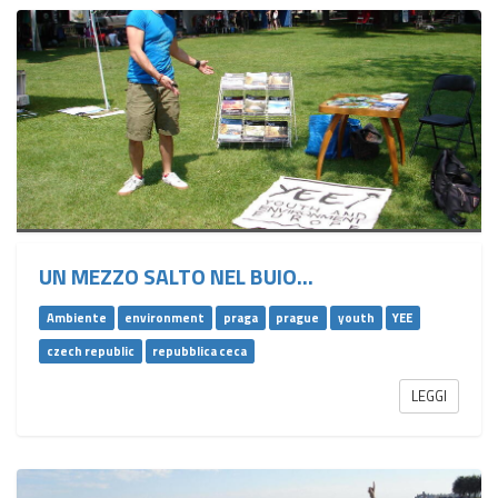
UN MEZZO SALTO NEL BUIO...
Ambiente
environment
praga
prague
youth
YEE
czech republic
repubblica ceca
LEGGI