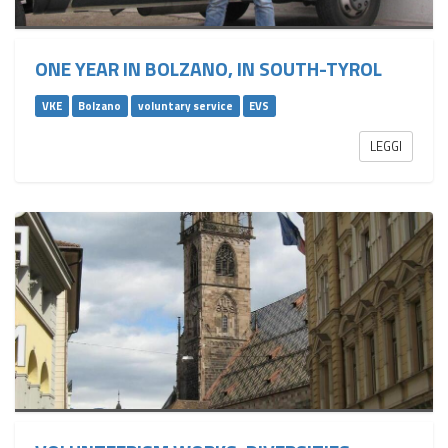
ONE YEAR IN BOLZANO, IN SOUTH-TYROL
VKE
Bolzano
voluntary service
EVS
LEGGI