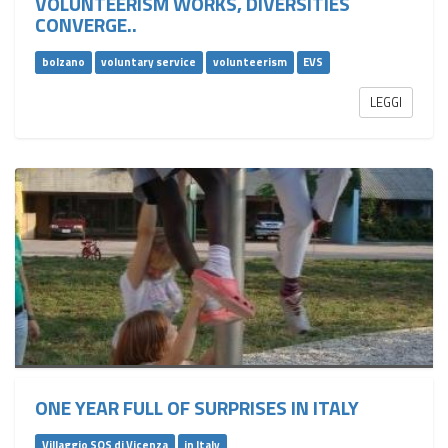
VOLUNTEERISM WORKS, DIVERSITIES
CONVERGE..
bolzano
voluntary service
volunteerism
EVS
LEGGI
ONE YEAR FULL OF SURPRISES IN ITALY
Villaggio SOS di Vicenza
in Italy