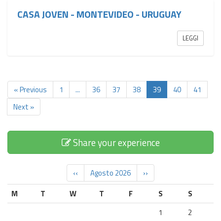
CASA JOVEN - MONTEVIDEO - URUGUAY
LEGGI
« Previous
1
...
36
37
38
39
40
41
Next »
Share your experience
‹‹
Agosto 2026
››
M
T
W
T
F
S
S
1
2