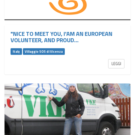
"NICE TO MEET YOU, I'AM AN EUROPEAN
VOLUNTEER, AND PROUD...
Italy
Villaggio SOS di Vicenza
LEGGI