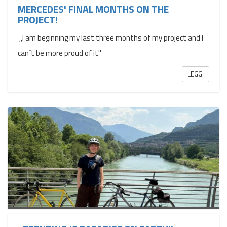
MERCEDES' FINAL MONTHS ON THE
PROJECT!
,,I am beginning my last three months of my project and I
can´t be more proud of it''
LEGGI