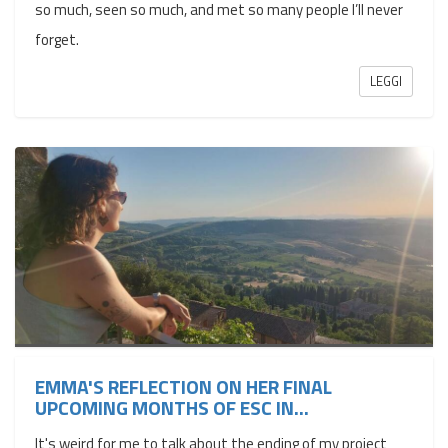
so much, seen so much, and met so many people I’ll never
forget.
LEGGI
EMMA'S REFLECTION ON HER FINAL
UPCOMING MONTHS OF ESC IN...
It's weird for me to talk about the ending of my project