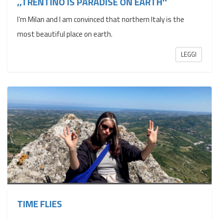
,,TRENTINO IS PARADISE ON EARTH''
I’m Milan and I am convinced that northern Italy is the
most beautiful place on earth.
LEGGI
TIME FLIES