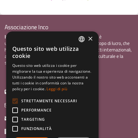
Associazione Inco
InCo - Interculturalità & Comunicazione APS
è
×
un'associazione di promozione sociale, senza scopo di lucro, che
Questo sito web utilizza
ha l'obiettivo di promuovere gli scambi e i contatti internazionali,
ITALIAN
cookie
al fine accrescere tra i giovani la sensibilità interculturale e la
ENGLISH
solidarietà internazionale.
Questo sito web utilizza i cookie per
migliorare la tua esperienza di navigazione.
GERMAN
Privacy policy.pdf
120,41 kB
Utilizzando il nostro sito web acconsenti a
tutti i cookie in conformità con la nostra
policy per i cookie.
Leggi di più
+39 0461 1822775
STRETTAMENTE NECESSARI
info@incoweb.org
PERFORMANCE
inco@mypec.eu
TARGETING
FUNZIONALITÀ
Via Scipio Sighele 3 38122 - Trento (TN)