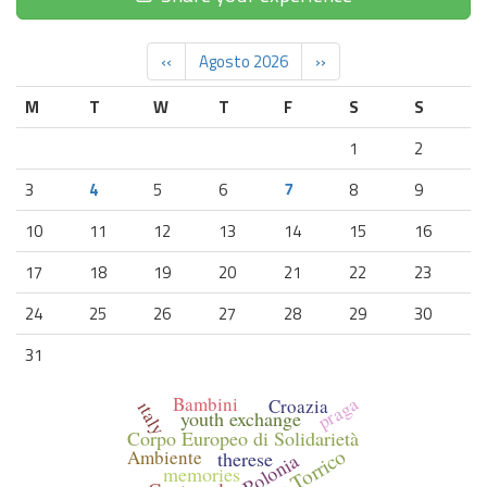
‹‹
Agosto 2026
››
M
T
W
T
F
S
S
1
2
3
4
5
6
7
8
9
10
11
12
13
14
15
16
17
18
19
20
21
22
23
24
25
26
27
28
29
30
31
praga
Bambini
Croazia
ıtaly
youth exchange
Corpo Europeo di Solidarietà
Reme Torrico
Ambiente
therese
Polonia
memories