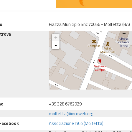
zo
Piazza Municipio Snc 70056 - Molfetta (BA)
 trova
+
-
no
+39 328 6762929
molfetta@incoweb.org
 Facebook
Associazione InCo (Molfetta)