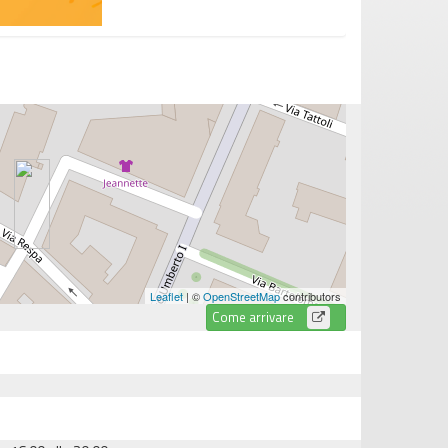
Leaflet
| ©
OpenStreetMap
contributors
Come arrivare