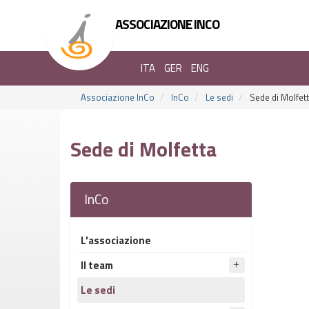
ASSOCIAZIONE INCO
ITA
GER
ENG
Associazione InCo
InCo
Le sedi
Sede di Molfet
Sede di Molfetta
InCo
L'associazione
Il team
Le sedi