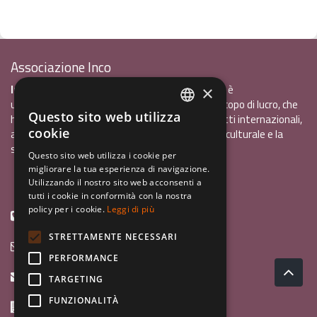
Associazione Inco
InCo - Interculturalità & Comunicazione APS
è
×
un'associazione di promozione sociale, senza scopo di lucro, che
Questo sito web utilizza
ha l'obiettivo di promuovere gli scambi e i contatti internazionali,
ITALIAN
cookie
al fine accrescere tra i giovani la sensibilità interculturale e la
ENGLISH
solidarietà internazionale.
Questo sito web utilizza i cookie per
migliorare la tua esperienza di navigazione.
GERMAN
Privacy policy.pdf
120,41 kB
Utilizzando il nostro sito web acconsenti a
tutti i cookie in conformità con la nostra
policy per i cookie.
Leggi di più
+39 0461 1822775
STRETTAMENTE NECESSARI
info@incoweb.org
PERFORMANCE
inco@mypec.eu
TARGETING
FUNZIONALITÀ
Via Scipio Sighele 3 38122 - Trento (TN)