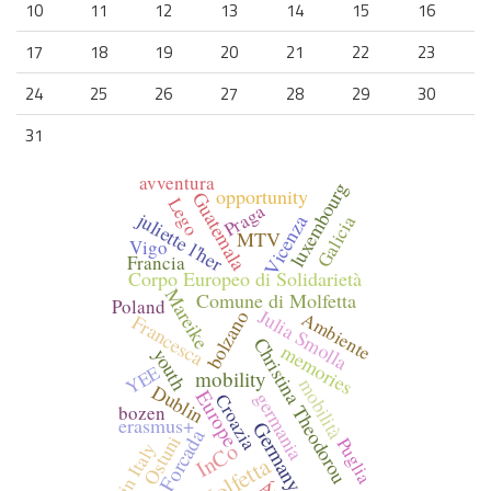
10
11
12
13
14
15
16
17
18
19
20
21
22
23
24
25
26
27
28
29
30
31
avventura
luxembourg
opportunity
Guatemala
Lego
Praga
juliette l'her
Galicia
Vicenza
MTV
Vigo
Francia
Corpo Europeo di Solidarietà
Mareike
Comune di Molfetta
Poland
Julia Smolla
bolzano
Ambiente
Francesca
Christina Theodorou
memories
youth
YEE
mobility
mobilità
Dublin
Europe
germania
Croazia
bozen
erasmus+
Germany
Marta Forcada
Ostuni
Puglia
InCo
in Italy
Molfetta