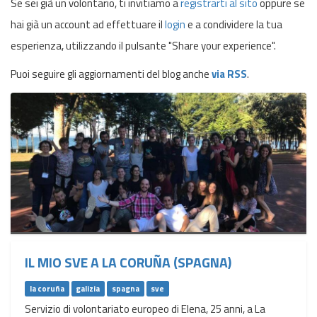
Se sei già un volontario, ti invitiamo a
registrarti al sito
oppure se
hai già un account ad effettuare il
login
e a condividere la tua
esperienza, utilizzando il pulsante "Share your experience".
Puoi seguire gli aggiornamenti del blog anche
via RSS
.
IL MIO SVE A LA CORUÑA (SPAGNA)
la coruña
galizia
spagna
sve
Servizio di volontariato europeo di Elena, 25 anni, a La