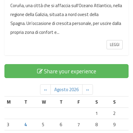
Coruña, una città che si affaccia sull'Oceano Atlantico, nella
regione della Galizia, situata a nord ovest della
Spagna. Un'occasione di crescita personale, per uscire dalla
propria zona di confort e...
LEGGI
Share your experience
‹‹
Agosto 2026
››
M
T
W
T
F
S
S
1
2
3
4
5
6
7
8
9