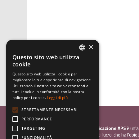
×
Questo sito web utilizza
ITALIAN
cookie
ENGLISH
Questo sito web utilizza i cookie per
migliorare la tua esperienza di navigazione.
GERMAN
Utilizzando il nostro sito web acconsenti a
tutti i cookie in conformità con la nostra
policy per i cookie.
Leggi di più
STRETTAMENTE NECESSARI
Associazione Inco
PERFORMANCE
InCo - Interculturalità & Comunicazione APS
è un'a
TARGETING
promozione sociale, senza scopo di lucro, che ha l'obiet
FUNZIONALITÀ