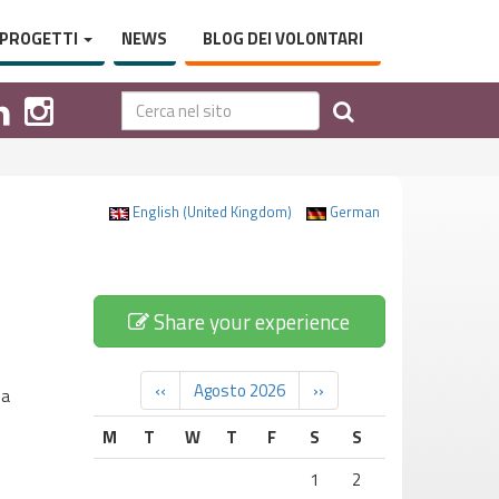
PROGETTI
NEWS
BLOG DEI VOLONTARI
English (United Kingdom)
German
Share your experience
‹‹
Agosto 2026
››
ua
M
T
W
T
F
S
S
1
2