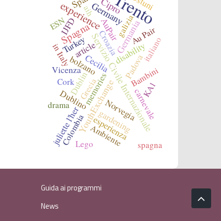
Trento
Ostuni
Cipro
experience
Germany
aih
galizia
ESN
IJFD
AuPair
Germania
Spagna
Au Pair
Croazia
Servizio Civile Internazionale
Turkey
italiano
article
disability
in Italy
Cecilia
Padova
bolzano
Vicenza
Bambini
Dublin
memories
Grecia
Cork
YouthExchange
KA1
carnevale
Dublino
Norvegia
drama
juliette l'her
gardening
Colombia
esperienza
Ambiente
Lego
spagna
Guida ai programmi
News