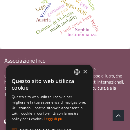
mobilità
Villaggio SOS
ESN
Vicenza
germania
Lego
au pair
Comune di Molfetta
I will come back
youth mobility
Austria
Puglia
Sophia
testimonianza
Associazione Inco
InCo - Interculturalità & Comunicazione APS
è
×
un'associazione di promozione sociale, senza scopo di lucro, che
Questo sito web utilizza
ha l'obiettivo di promuovere gli scambi e i contatti internazionali,
ITALIAN
cookie
al fine accrescere tra i giovani la sensibilità interculturale e la
ENGLISH
solidarietà internazionale.
Questo sito web utilizza i cookie per
migliorare la tua esperienza di navigazione.
GERMAN
Privacy policy.pdf
120,41 kB
Utilizzando il nostro sito web acconsenti a
tutti i cookie in conformità con la nostra
policy per i cookie.
Leggi di più
+39 0461 1822775