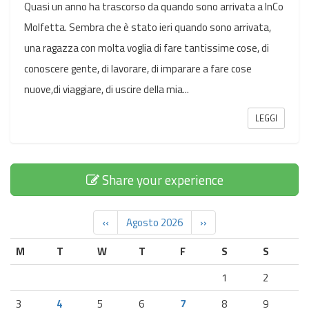
Quasi un anno ha trascorso da quando sono arrivata a InCo
Molfetta. Sembra che è stato ieri quando sono arrivata,
una ragazza con molta voglia di fare tantissime cose, di
conoscere gente, di lavorare, di imparare a fare cose
nuove,di viaggiare, di uscire della mia...
LEGGI
Share your experience
‹‹
Agosto 2026
››
M
T
W
T
F
S
S
1
2
3
4
5
6
7
8
9