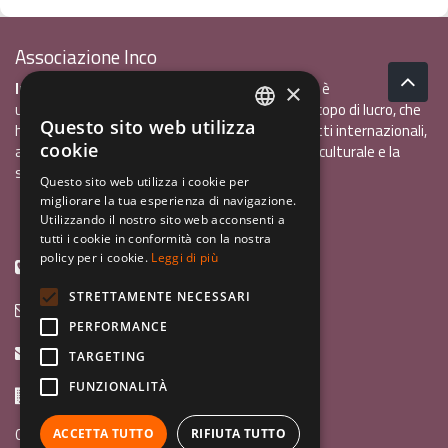
Associazione Inco
InCo - Interculturalità & Comunicazione APS
è
×
un'associazione di promozione sociale, senza scopo di lucro, che
Questo sito web utilizza
ha l'obiettivo di promuovere gli scambi e i contatti internazionali,
ITALIAN
cookie
al fine accrescere tra i giovani la sensibilità interculturale e la
ENGLISH
solidarietà internazionale.
Questo sito web utilizza i cookie per
migliorare la tua esperienza di navigazione.
GERMAN
Privacy policy.pdf
120,41 kB
Utilizzando il nostro sito web acconsenti a
tutti i cookie in conformità con la nostra
policy per i cookie.
Leggi di più
+39 0461 1822775
STRETTAMENTE NECESSARI
info@incoweb.org
PERFORMANCE
inco@mypec.eu
TARGETING
FUNZIONALITÀ
Via Scipio Sighele 3 38122 - Trento (TN)
Guida ai programmi
ACCETTA TUTTO
RIFIUTA TUTTO