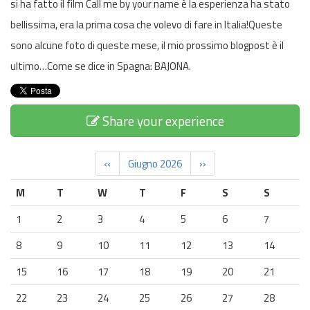
si ha fatto il film Call me by your name è la esperienza ha stato
bellissima, era la prima cosa che volevo di fare in Italia!Queste
sono alcune foto di queste mese, il mio prossimo blogpost è il
ultimo…Come se dice in Spagna: BAJONA.
Share your experience
‹‹
Giugno 2026
››
M
T
W
T
F
S
S
1
2
3
4
5
6
7
8
9
10
11
12
13
14
15
16
17
18
19
20
21
22
23
24
25
26
27
28