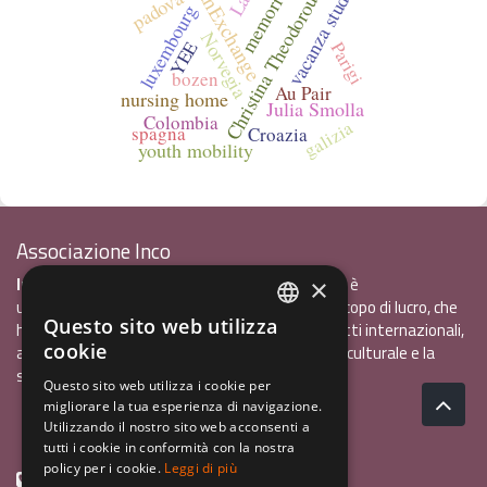
YouthExchange
vacanza studio
memories
padova
Christina Theodorou
luxembourg
Norvegia
YEE
Parigi
bozen
Au Pair
nursing home
Julia Smolla
Colombia
galizia
spagna
Croazia
youth mobility
Associazione Inco
InCo - Interculturalità & Comunicazione APS
è
×
un'associazione di promozione sociale, senza scopo di lucro, che
Questo sito web utilizza
ha l'obiettivo di promuovere gli scambi e i contatti internazionali,
ITALIAN
cookie
al fine accrescere tra i giovani la sensibilità interculturale e la
ENGLISH
solidarietà internazionale.
Questo sito web utilizza i cookie per
migliorare la tua esperienza di navigazione.
GERMAN
Privacy policy.pdf
120,41 kB
Utilizzando il nostro sito web acconsenti a
tutti i cookie in conformità con la nostra
policy per i cookie.
Leggi di più
+39 0461 1822775