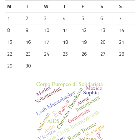
M
T
W
T
F
S
S
1
2
3
4
5
6
7
8
9
10
11
12
13
14
15
16
17
18
19
20
21
22
23
24
25
26
27
28
29
30
Corpo Europeo di Solidarietà
Marina
Volunteering
Mexico
Christina Theodorou
Leah Maisenbacher
Sophia
luxembourg
Atene
Padova
Guatemala
Servizio Civile Internazionale
IAI
Ambiente
AIDS
Reme Torrico
Norvegia
Asilo
Vicenza
Parigi
Vigo
bolzano