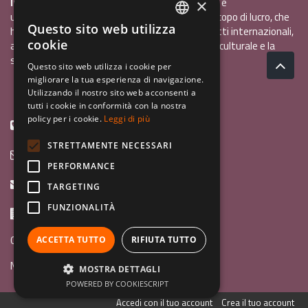
InCo - Interculturalità & Comunicazione APS
è
×
un'associazione di promozione sociale, senza scopo di lucro, che
Questo sito web utilizza
ha l'obiettivo di promuovere gli scambi e i contatti internazionali,
ITALIAN
cookie
al fine accrescere tra i giovani la sensibilità interculturale e la
ENGLISH
solidarietà internazionale.
Questo sito web utilizza i cookie per
migliorare la tua esperienza di navigazione.
GERMAN
Privacy policy.pdf
120,41 kB
Utilizzando il nostro sito web acconsenti a
tutti i cookie in conformità con la nostra
policy per i cookie.
Leggi di più
+39 0461 1822775
STRETTAMENTE NECESSARI
info@incoweb.org
PERFORMANCE
inco@mypec.eu
TARGETING
FUNZIONALITÀ
Via Scipio Sighele 3 38122 - Trento (TN)
Guida ai programmi
ACCETTA TUTTO
RIFIUTA TUTTO
News
MOSTRA DETTAGLI
POWERED BY COOKIESCRIPT
Accedi con il tuo account
Crea il tuo account