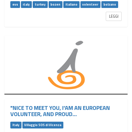
evs
ıtaly
turkey
bozen
italiano
volenteer
bolzano
LEGGI
"NICE TO MEET YOU, I'AM AN EUROPEAN
VOLUNTEER, AND PROUD...
Italy
Villaggio SOS di Vicenza