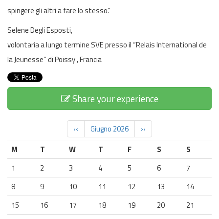
spingere gli altri a fare lo stesso."
Selene Degli Esposti,
volontaria a lungo termine SVE presso il “Relais International de
la Jeunesse” di Poissy , Francia
Share your experience
‹‹
Giugno 2026
››
M
T
W
T
F
S
S
1
2
3
4
5
6
7
8
9
10
11
12
13
14
15
16
17
18
19
20
21