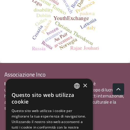
Reme Torrico
Lego
Francesca
disability
padova
Dublin
YouthExchange
Galles
Lettonia
Padova
Christina Theodorou
Croazia
ıtaly
bozen
erasmus+
Au Pair
avventura
Norvegia
Roma
Rajae Jouhari
Russia
Associazione Inco
InCo - Interculturalità & Comunicazione APS
è
×
un'associazione di promozione sociale, senza scopo di lucro, che
Questo sito web utilizza
ha l'obiettivo di promuovere gli scambi e i contatti internazionali,
ITALIAN
cookie
al fine accrescere tra i giovani la sensibilità interculturale e la
ENGLISH
solidarietà internazionale.
Questo sito web utilizza i cookie per
migliorare la tua esperienza di navigazione.
GERMAN
Privacy policy.pdf
120,41 kB
Utilizzando il nostro sito web acconsenti a
tutti i cookie in conformità con la nostra