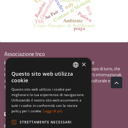
Bruxelles
memories
Comune di Molfetta
Guatemala
ıtaly
Bambini
Blog
Au Pair
Padova
Ambiente
YEE
Corpo Europeo di Solidarietà
praga
Associazione Inco
InCo - Interculturalità & Comunicazione APS
è
×
un'associazione di promozione sociale, senza scopo di lucro, che
Questo sito web utilizza
ha l'obiettivo di promuovere gli scambi e i contatti internazionali,
ITALIAN
cookie
al fine accrescere tra i giovani la sensibilità interculturale e la
ENGLISH
solidarietà internazionale.
Questo sito web utilizza i cookie per
migliorare la tua esperienza di navigazione.
GERMAN
Privacy policy.pdf
120,41 kB
Utilizzando il nostro sito web acconsenti a
tutti i cookie in conformità con la nostra
policy per i cookie.
Leggi di più
+39 0461 1822775
STRETTAMENTE NECESSARI
info@incoweb.org