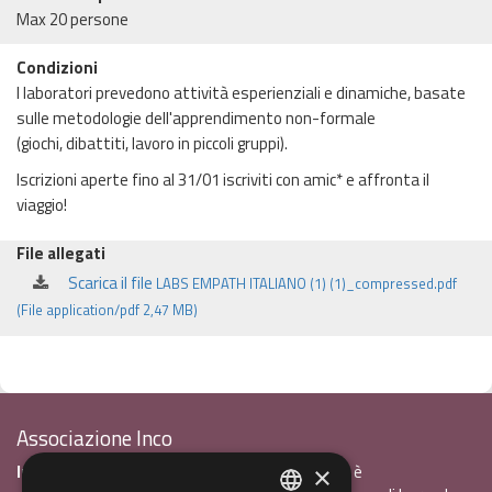
Max 20 persone
Condizioni
I laboratori prevedono attività esperienziali e dinamiche, basate
sulle metodologie dell'apprendimento non-formale
(giochi, dibattiti, lavoro in piccoli gruppi).
Iscrizioni aperte fino al 31/01 iscriviti con amic* e affronta il
viaggio!
File allegati
Scarica il file
LABS EMPATH ITALIANO (1) (1)_compressed.pdf
(File application/pdf 2,47 MB)
Associazione Inco
InCo - Interculturalità & Comunicazione APS
è
×