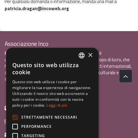
Per qualsiasi domanda o informazione, manda una mail a
patricia.dragan@incoweb.org
Associazione Inco
InCo - Interculturalità & Comunicazione APS
è
×
un'associazione di promozione sociale, senza scopo di lucro, che
Questo sito web utilizza
ha l'obiettivo di promuovere gli scambi e i contatti internazionali,
ITALIAN
cookie
al fine accrescere tra i giovani la sensibilità interculturale e la
ENGLISH
solidarietà internazionale.
Questo sito web utilizza i cookie per
migliorare la tua esperienza di navigazione.
GERMAN
Privacy policy.pdf
120,41 kB
Utilizzando il nostro sito web acconsenti a
tutti i cookie in conformità con la nostra
policy per i cookie.
Leggi di più
+39 0461 1822775
STRETTAMENTE NECESSARI
info@incoweb.org
PERFORMANCE
inco@mypec.eu
TARGETING