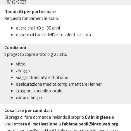
15/12/2025
Requisiti per partecipare
Requisiti fondamentali sono:
avere tra i 18 e i 30 anni
essere cittadini dell'UE residenti in Italia
Condizioni
Il progetto copre a titolo gratuito:
vitto
alloggio
viaggio di andata e di ritorno
assicurazione medica complementare Henner
trasporto pubblico locale
corso di lingua
Cosa fare per candidarti
Si prega di fare domanda inviando il proprio
CV in inglese
e
una
lettera di motivazione
a
fabiana.paoli@incoweb.org
,
specificando nell'oggetto il titolo del progetto ESC per cui ci si