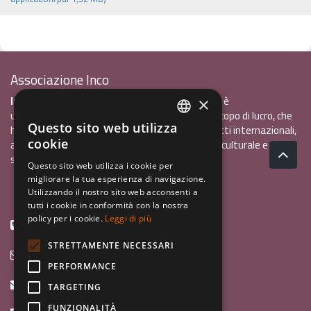
Associazione Inco
InCo - Interculturalità & Comunicazione APS
è
×
un'associazione di promozione sociale, senza scopo di lucro, che
Questo sito web utilizza
ha l'obiettivo di promuovere gli scambi e i contatti internazionali,
ITALIAN
cookie
al fine accrescere tra i giovani la sensibilità interculturale e la
ENGLISH
solidarietà internazionale.
Questo sito web utilizza i cookie per
migliorare la tua esperienza di navigazione.
GERMAN
Privacy policy.pdf
120,41 kB
Utilizzando il nostro sito web acconsenti a
tutti i cookie in conformità con la nostra
policy per i cookie.
Leggi di più
+39 0461 1822775
STRETTAMENTE NECESSARI
info@incoweb.org
PERFORMANCE
inco@mypec.eu
TARGETING
FUNZIONALITÀ