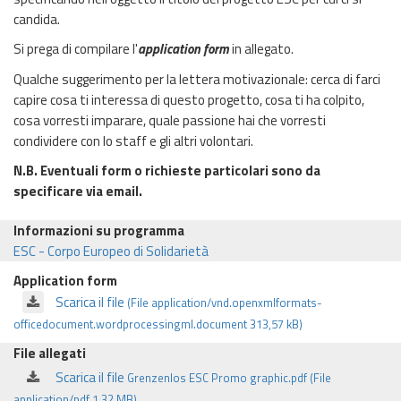
candida.
Si prega di compilare l'
application form
in allegato.
Qualche suggerimento per la lettera motivazionale: cerca di farci
capire cosa ti interessa di questo progetto, cosa ti ha colpito,
cosa vorresti imparare, quale passione hai che vorresti
condividere con lo staff e gli altri volontari.
N.B. Eventuali form o richieste particolari sono da
specificare via email.
Informazioni su programma
ESC - Corpo Europeo di Solidarietà
Application form
Scarica il file
(File application/vnd.openxmlformats-
officedocument.wordprocessingml.document 313,57 kB)
File allegati
Scarica il file
Grenzenlos ESC Promo graphic.pdf (File
application/pdf 1,32 MB)