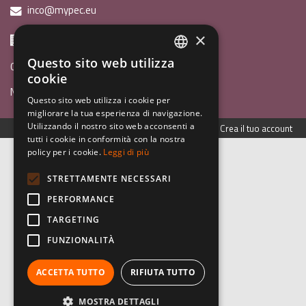
inco@mypec.eu
×
Via Scipio Sighele 3 38122 - Trento (TN)
Questo sito web utilizza
Guida ai programmi
ITALIAN
cookie
News
ENGLISH
Questo sito web utilizza i cookie per
migliorare la tua esperienza di navigazione.
GERMAN
Utilizzando il nostro sito web acconsenti a
Accedi con il tuo account
Crea il tuo account
tutti i cookie in conformità con la nostra
policy per i cookie.
Leggi di più
STRETTAMENTE NECESSARI
PERFORMANCE
TARGETING
FUNZIONALITÀ
ACCETTA TUTTO
RIFIUTA TUTTO
MOSTRA DETTAGLI