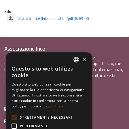
File
Scarica il file
(File application/pdf 36,85 kB)
Associazione Inco
InCo - Interculturalità & Comunicazione APS
è
×
un'associazione di promozione sociale, senza scopo di lucro, che
Questo sito web utilizza
ha l'obiettivo di promuovere gli scambi e i contatti internazionali,
ITALIAN
cookie
al fine accrescere tra i giovani la sensibilità interculturale e la
ENGLISH
solidarietà internazionale.
Questo sito web utilizza i cookie per
migliorare la tua esperienza di navigazione.
GERMAN
Privacy policy.pdf
120,41 kB
Utilizzando il nostro sito web acconsenti a
tutti i cookie in conformità con la nostra
policy per i cookie.
Leggi di più
+39 0461 1822775
STRETTAMENTE NECESSARI
info@incoweb.org
PERFORMANCE