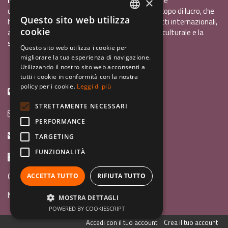
InCo - Interculturalità & Comunicazione APS
è
×
un'associazione di promozione sociale, senza scopo di lucro, che
Questo sito web utilizza
ha l'obiettivo di promuovere gli scambi e i contatti internazionali,
ITALIAN
cookie
al fine accrescere tra i giovani la sensibilità interculturale e la
ENGLISH
solidarietà internazionale.
Questo sito web utilizza i cookie per
migliorare la tua esperienza di navigazione.
GERMAN
Privacy policy.pdf
120,41 kB
Utilizzando il nostro sito web acconsenti a
tutti i cookie in conformità con la nostra
policy per i cookie.
Leggi di più
+39 0461 1822775
STRETTAMENTE NECESSARI
info@incoweb.org
PERFORMANCE
inco@mypec.eu
TARGETING
FUNZIONALITÀ
Via Scipio Sighele 3 38122 - Trento (TN)
Guida ai programmi
ACCETTA TUTTO
RIFIUTA TUTTO
News
MOSTRA DETTAGLI
POWERED BY COOKIESCRIPT
Accedi con il tuo account
Crea il tuo account