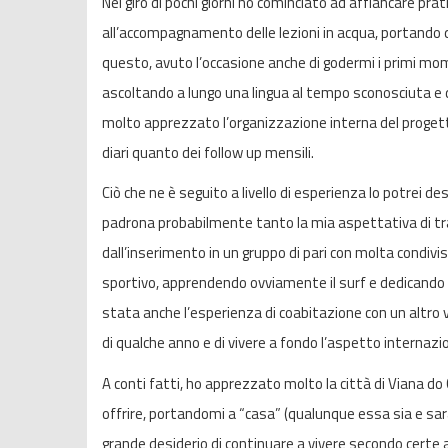
Nel giro di pochi giorni ho cominciato ad affiancare pr
all’accompagnamento delle lezioni in acqua, portando q
questo, avuto l’occasione anche di godermi i primi mo
ascoltando a lungo una lingua al tempo sconosciuta e 
molto apprezzato l’organizzazione interna del progetto
diari quanto dei follow up mensili.
Ciò che ne è seguito a livello di esperienza lo potrei d
padrona probabilmente tanto la mia aspettativa di tr
dall’inserimento in un gruppo di pari con molta condiv
sportivo, apprendendo ovviamente il surf e dedicando p
stata anche l’esperienza di coabitazione con un altro 
di qualche anno e di vivere a fondo l’aspetto internazi
A conti fatti, ho apprezzato molto la città di Viana do 
offrire, portandomi a “casa” (qualunque essa sia e sar
grande desiderio di continuare a vivere secondo certe 