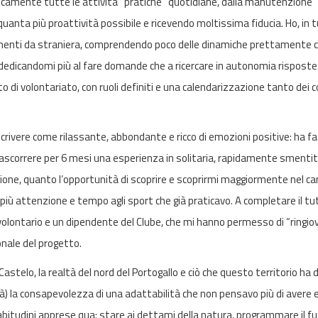
aticamente tutte le attività “pratiche” quotidiane, dalla manutenzione
uanta più proattività possibile e ricevendo moltissima fiducia. Ho, in 
menti da straniera, comprendendo poco delle dinamiche prettamente cu
dedicandomi più al fare domande che a ricercare in autonomia risposte
 di volontariato, con ruoli definiti e una calendarizzazione tanto dei 
escrivere come rilassante, abbondante e ricco di emozioni positive: ha f
ascorrere per 6 mesi una esperienza in solitaria, rapidamente smenti
isione, quanto l’opportunità di scoprire e scoprirmi maggiormente nel 
iù attenzione e tempo agli sport che già praticavo. A completare il tu
volontario e un dipendente del Clube, che mi hanno permesso di “ringio
onale del progetto.
Castelo, la realtà del nord del Portogallo e ciò che questo territorio ha 
à) la consapevolezza di una adattabilità che non pensavo più di avere 
abitudini apprese qua: stare ai dettami della natura, programmare il f