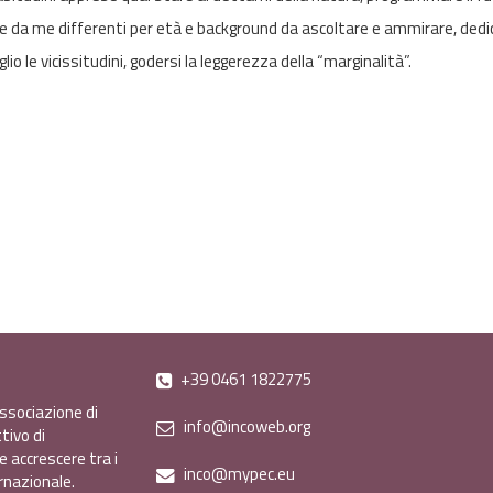
 da me differenti per età e background da ascoltare e ammirare, dedic
o le vicissitudini, godersi la leggerezza della “marginalità”.
+39 0461 1822775
ssociazione di
info@incoweb.org
tivo di
e accrescere tra i
inco@mypec.eu
ernazionale.