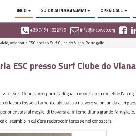
INCO
GUIDA AI PROGRAMMI
OPEN CALL
+39 0461 1822775
info@incoweb.org
dele, volontaria ESC presso Surf Clube do Viana, Portogallo
ria ESC presso Surf Clube do Vian
resso il Surf Clube, vorrei porre l’adeguata importanza che ebbe l’accogl
ppo di lavoro fosse altamente abituato a ricevere volontari da altri paesi
 orientarsi al meglio, di trovarsi all’interno di una grande famiglia (o,
ca di scambio in cui c’era reciproco interesse nel conoscersi.