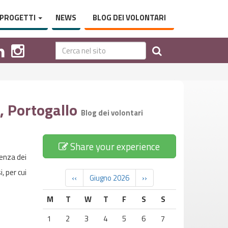
PROGETTI
NEWS
BLOG DEI VOLONTARI
a, Portogallo
Blog dei volontari
Share your experience
ienza dei
, per cui
‹‹
Giugno 2026
››
M
T
W
T
F
S
S
1
2
3
4
5
6
7