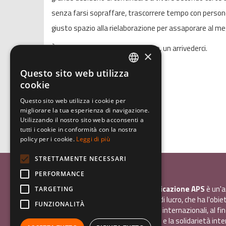
senza farsi sopraffare, trascorrere tempo con persone
giusto spazio alla rielaborazione per assaporare al megli
È un grande grazie e, sicuramente, un arrivederci.
×
Questo sito web utilizza
ITALIAN
cookie
ENGLISH
Questo sito web utilizza i cookie per
migliorare la tua esperienza di navigazione.
GERMAN
Utilizzando il nostro sito web acconsenti a
tutti i cookie in conformità con la nostra
policy per i cookie.
Leggi di più
STRETTAMENTE NECESSARI
Associazione Inco
PERFORMANCE
InCo - Interculturalità & Comunicazione APS
è un'a
TARGETING
promozione sociale, senza scopo di lucro, che ha l'obiet
FUNZIONALITÀ
promuovere gli scambi e i contatti internazionali, al fin
giovani la sensibilità interculturale e la solidarietà int