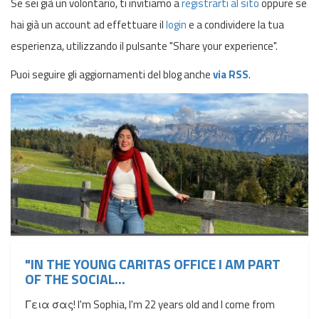
Se sei già un volontario, ti invitiamo a
registrarti al sito
oppure se
hai già un account ad effettuare il
login
e a condividere la tua
esperienza, utilizzando il pulsante "Share your experience".
Puoi seguire gli aggiornamenti del blog anche
via RSS
.
"IN THE YOUNG CARITAS OFFICE I AM PART
OF THE SOCIAL...
Γεια σας! I'm Sophia, I'm 22 years old and I come from