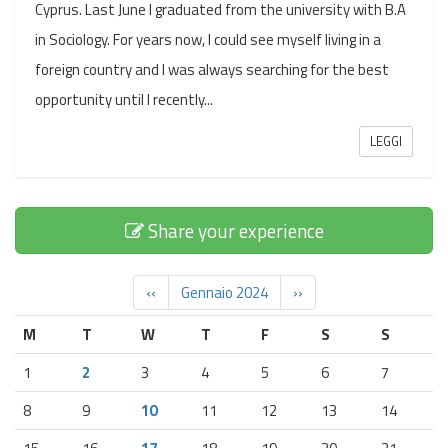
Cyprus. Last June I graduated from the university with B.A
in Sociology. For years now, I could see myself living in a
foreign country and I was always searching for the best
opportunity until I recently...
LEGGI
Share your experience
‹‹
Gennaio 2024
››
M
T
W
T
F
S
S
1
2
3
4
5
6
7
8
9
10
11
12
13
14