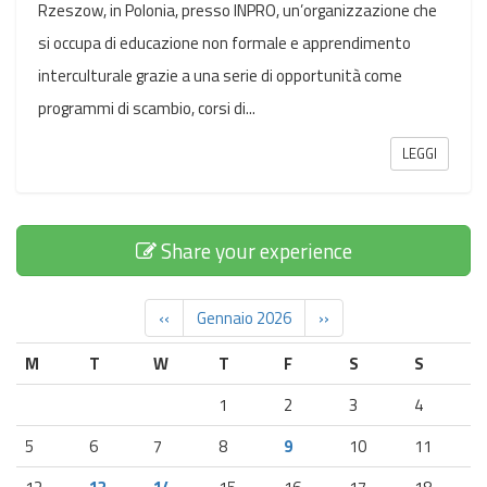
Rzeszow, in Polonia, presso INPRO, un’organizzazione che
si occupa di educazione non formale e apprendimento
interculturale grazie a una serie di opportunità come
programmi di scambio, corsi di...
LEGGI
Share your experience
‹‹
Gennaio 2026
››
M
T
W
T
F
S
S
1
2
3
4
5
6
7
8
9
10
11