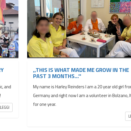
RY
,,THIS IS WHAT MADE ME GROW IN THE
PAST 3 MONTHS...''
c, and
My name is Harley Reinders I am a 20 year old girl fr
!
Germany and right now I am a volunteer in Bolzano, I
for one year.
LEGGI
L