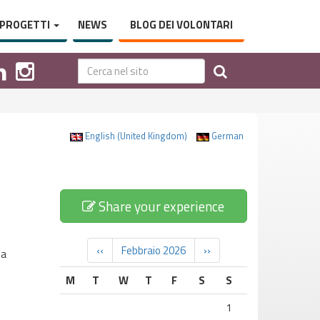
PROGETTI
NEWS
BLOG DEI VOLONTARI
English (United Kingdom)
German
Share your experience
‹‹
Febbraio 2026
››
ua
M
T
W
T
F
S
S
1