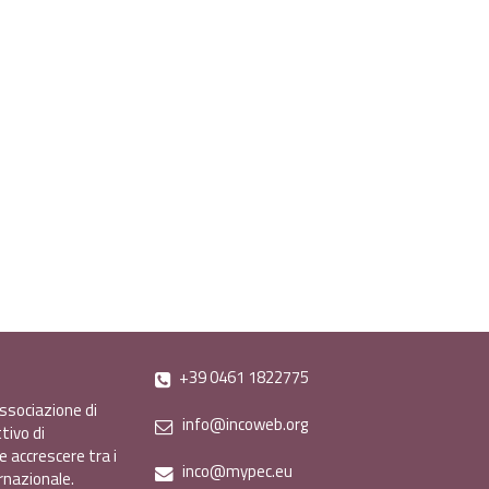
+39 0461 1822775
ssociazione di
info@incoweb.org
tivo di
e accrescere tra i
inco@mypec.eu
ernazionale.