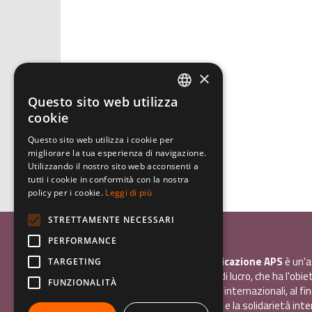
×
Questo sito web utilizza
ITALIAN
cookie
ENGLISH
Questo sito web utilizza i cookie per
migliorare la tua esperienza di navigazione.
GERMAN
Utilizzando il nostro sito web acconsenti a
tutti i cookie in conformità con la nostra
policy per i cookie.
Leggi di più
STRETTAMENTE NECESSARI
Associazione Inco
PERFORMANCE
InCo - Interculturalità & Comunicazione APS
è un'a
TARGETING
promozione sociale, senza scopo di lucro, che ha l'obiet
FUNZIONALITÀ
promuovere gli scambi e i contatti internazionali, al fin
giovani la sensibilità interculturale e la solidarietà int