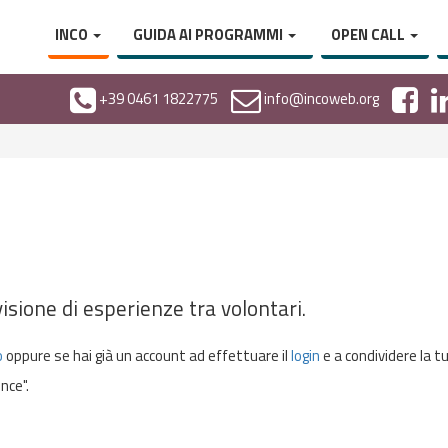
INCO
GUIDA AI PROGRAMMI
OPEN CALL
+39 0461 1822775
info@incoweb.org
isione di esperienze tra volontari.
o
oppure se hai già un account ad effettuare il
login
e a condividere la t
nce".