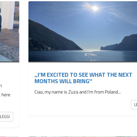
,,I’M EXCITED TO SEE WHAT THE NEXT
MONTHS WILL BRING''
n
Ciao, my name is Zuza and I’m from Poland...
t here
L
LEGGI