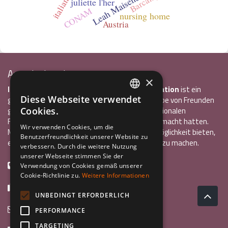
Leah Maisenbacher
Barcamp
italiano
juliette l'her
CONAM
nursing home
Austria
Associazione Inco
×
InCo – Verein für Interkulturelle Kommunikation
ist ein
Diese Webseite verwendet
gemeinnütziger Verein, der 2004 von einer Gruppe von Freunden
ITALIAN
Cookies.
gegründet wurde, die alle bereits einen internationalen
Freiwilligendienst oder ein Auslandsstudium gemacht hatten.
ENGLISH
Wir verwenden Cookies, um die
Mit InCo wollten sie anderen Jugendlichen die Möglichkeit bieten,
Benutzerfreundlichkeit unserer Website zu
GERMAN
eine ähnlich bereichernde Erfahrung im Ausland zu machen.
verbessern. Durch die weitere Nutzung
unserer Webseite stimmen Sie der
+39 0461 984355
Verwendung von Cookies gemäß unserer
Cookie-Richtlinie zu.
Weitere Informationen
+39 0461 1860931
UNBEDINGT ERFORDERLICH
info@incoweb.org
PERFORMANCE
TARGETING