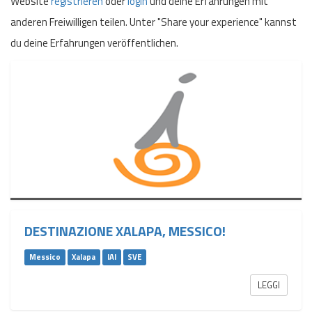
Website
registrieren
oder
login
und deine Erfahrungen mit
anderen Freiwilligen teilen. Unter "Share your experience" kannst
du deine Erfahrungen veröffentlichen.
DESTINAZIONE XALAPA, MESSICO!
Messico
Xalapa
IAI
SVE
LEGGI