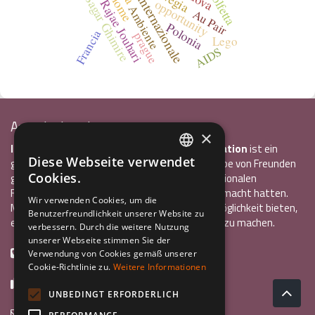
Sagar Ghimire
opportunity
Rajae Jouhari
Ambiente
Au Pair
Polonia
Francia
prague
Lego
AIDS
Associazione Inco
×
InCo – Verein für Interkulturelle Kommunikation
ist ein
Diese Webseite verwendet
gemeinnütziger Verein, der 2004 von einer Gruppe von Freunden
ITALIAN
Cookies.
gegründet wurde, die alle bereits einen internationalen
Freiwilligendienst oder ein Auslandsstudium gemacht hatten.
ENGLISH
Wir verwenden Cookies, um die
Mit InCo wollten sie anderen Jugendlichen die Möglichkeit bieten,
Benutzerfreundlichkeit unserer Website zu
GERMAN
eine ähnlich bereichernde Erfahrung im Ausland zu machen.
verbessern. Durch die weitere Nutzung
unserer Webseite stimmen Sie der
+39 0461 984355
Verwendung von Cookies gemäß unserer
Cookie-Richtlinie zu.
Weitere Informationen
+39 0461 1860931
UNBEDINGT ERFORDERLICH
info@incoweb.org