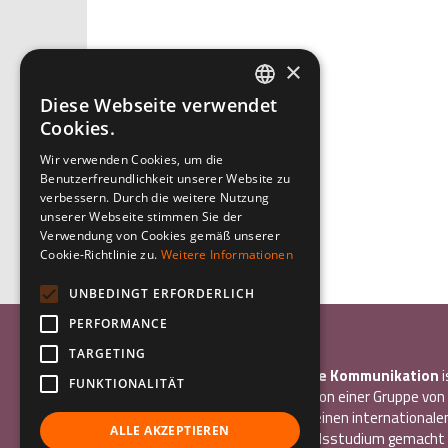
×
Diese Webseite verwendet
ITALIAN
Cookies.
ENGLISH
Wir verwenden Cookies, um die
Benutzerfreundlichkeit unserer Website zu
GERMAN
verbessern. Durch die weitere Nutzung
unserer Webseite stimmen Sie der
Verwendung von Cookies gemäß unserer
Cookie-Richtlinie zu.
Weitere Informationen
UNBEDINGT ERFORDERLICH
PERFORMANCE
Associazione Inco
TARGETING
InCo – Verein für Interkulturelle Kommunikation
i
FUNKTIONALITÄT
gemeinnütziger Verein, der 2004 von einer Gruppe vo
gegründet wurde, die alle bereits einen internationale
ALLE AKZEPTIEREN
Freiwilligendienst oder ein Auslandsstudium gemacht 