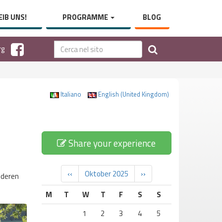
IB UNS!
PROGRAMME
BLOG
rg
Italiano
English (United Kingdom)
Share your experience
‹‹
Oktober 2025
››
nderen
M
T
W
T
F
S
S
1
2
3
4
5