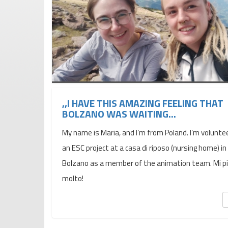
,,I HAVE THIS AMAZING FEELING THAT
BOLZANO WAS WAITING...
My name is Maria, and I’m from Poland. I’m voluntee
an ESC project at a casa di riposo (nursing home) in
Bolzano as a member of the animation team. Mi p
molto!