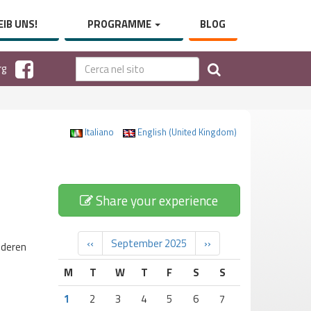
IB UNS!
PROGRAMME
BLOG
rg
Italiano
English (United Kingdom)
Share your experience
‹‹
September 2025
››
nderen
M
T
W
T
F
S
S
1
2
3
4
5
6
7