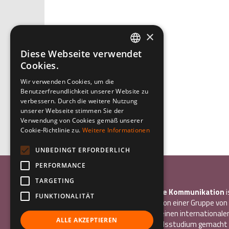
×
Diese Webseite verwendet
ITALIAN
Cookies.
ENGLISH
Wir verwenden Cookies, um die
Benutzerfreundlichkeit unserer Website zu
GERMAN
verbessern. Durch die weitere Nutzung
unserer Webseite stimmen Sie der
Verwendung von Cookies gemäß unserer
Cookie-Richtlinie zu.
Weitere Informationen
UNBEDINGT ERFORDERLICH
PERFORMANCE
Associazione Inco
TARGETING
InCo – Verein für Interkulturelle Kommunikation
i
FUNKTIONALITÄT
gemeinnütziger Verein, der 2004 von einer Gruppe vo
gegründet wurde, die alle bereits einen internationale
ALLE AKZEPTIEREN
Freiwilligendienst oder ein Auslandsstudium gemacht 