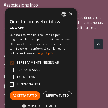
Associazione Inco
InCo - Interculturalità & Comunicazione APS
è
×
un'associazione di promozione sociale, senza scopo di lucro, che
Questo sito web utilizza
ha l'obiettivo di promuovere gli scambi e i contatti internazionali,
ITALIAN
cookie
al fine accrescere tra i giovani la sensibilità interculturale e la
ENGLISH
solidarietà internazionale.
Questo sito web utilizza i cookie per
migliorare la tua esperienza di navigazione.
GERMAN
Privacy policy.pdf
120,41 kB
Utilizzando il nostro sito web acconsenti a
tutti i cookie in conformità con la nostra
policy per i cookie.
Leggi di più
+39 0461 1822775
STRETTAMENTE NECESSARI
info@incoweb.org
PERFORMANCE
inco@mypec.eu
TARGETING
FUNZIONALITÀ
Via Scipio Sighele 3 38122 - Trento (TN)
Guida ai programmi
ACCETTA TUTTO
RIFIUTA TUTTO
News
MOSTRA DETTAGLI