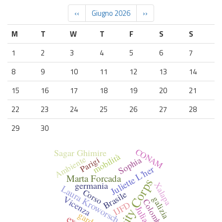
‹‹
Giugno 2026
››
M
T
W
T
F
S
S
1
2
3
4
5
6
7
8
9
10
11
12
13
14
15
16
17
18
19
20
21
22
23
24
25
26
27
28
29
30
CONAM
Sagar Ghimire
mobilità
Ambiente
Sophia
Parigi
Juliette L'her
Marta Forcada
germania
Xalapa
Laura Kroworsch
Corso
Brasile
Vicenza
galizia
Colombia
IJFD