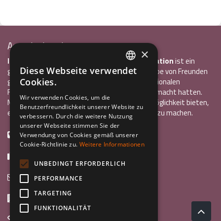
Associazione Inco
×
InCo – Verein für Interkulturelle Kommunikation
ist ein
Diese Webseite verwendet
gemeinnütziger Verein, der 2004 von einer Gruppe von Freunden
ITALIAN
gegründet wurde, die alle bereits einen internationalen
Cookies.
Freiwilligendienst oder ein Auslandsstudium gemacht hatten.
ENGLISH
Wir verwenden Cookies, um die
Mit InCo wollten sie anderen Jugendlichen die Möglichkeit bieten,
Benutzerfreundlichkeit unserer Website zu
GERMAN
eine ähnlich bereichernde Erfahrung im Ausland zu machen.
verbessern. Durch die weitere Nutzung
unserer Webseite stimmen Sie der
+39 0461 984355
Verwendung von Cookies gemäß unserer
Cookie-Richtlinie zu.
Weitere Informationen
+39 0461 1860931
UNBEDINGT ERFORDERLICH
info@incoweb.org
PERFORMANCE
TARGETING
Via G. Galilei, 24 38122 - Trento (TN)
FUNKTIONALITÄT
www.incoweb.org