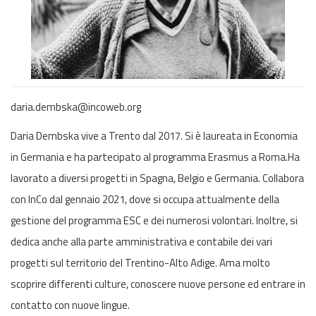
daria.dembska@incoweb.org
Daria Dembska vive a Trento dal 2017. Si è laureata in Economia
in Germania e ha partecipato al programma Erasmus a Roma.Ha
lavorato a diversi progetti in Spagna, Belgio e Germania. Collabora
con InCo dal gennaio 2021, dove si occupa attualmente della
gestione del programma ESC e dei numerosi volontari. Inoltre, si
dedica anche alla parte amministrativa e contabile dei vari
progetti sul territorio del Trentino-Alto Adige. Ama molto
scoprire differenti culture, conoscere nuove persone ed entrare in
contatto con nuove lingue.