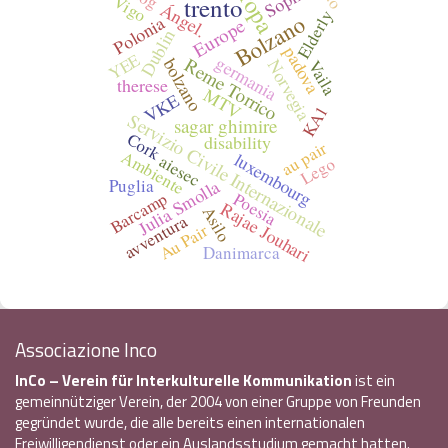
Europa
Vigo
trento
Ángel.
Elderly
Bolzano
Polonia
Europe
Dublin
padova
YEE
germania
Reme Torrico
bolzano
Norvegia
Vaila
therese
MTV
VKE
KA1
Servizio Civile Internazionale
sagar ghimire
Cork
disability
au pair
Ambiente
luxembourg
aiesec
Lego
Puglia
Julia Smolla
Barcamp
Poesia
Rajae Jouhari
Asilo
avventura
Au Pair
Danimarca
Associazione Inco
InCo – Verein für Interkulturelle Kommunikation
ist ein
gemeinnütziger Verein, der 2004 von einer Gruppe von Freunden
gegründet wurde, die alle bereits einen internationalen
Freiwilligendienst oder ein Auslandsstudium gemacht hatten.