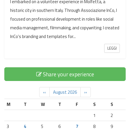
I embarked on a volunteer experience in Molfetta, a
historic city in southern Italy. Through Associazione InCo, I
focused on professional development in roles like social
media management, filmmaking, and copywriting. I created
InCo's branding and templates for...
LEGGI
Share your experience
‹‹
August 2026
››
M
T
W
T
F
S
S
1
2
3
4
5
6
7
8
9