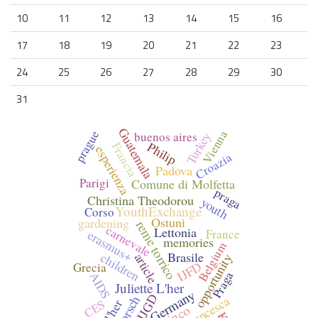
10
11
12
13
14
15
16
17
18
19
20
21
22
23
24
25
26
27
28
29
30
31
Guatemala
prague
Vienna
buenos aires
Turkey
Philip
Francia
esperienza
Croazia
Padova
Parigi
Comune di Molfetta
praga
Christina Theodorou
youth
YouthExchange
Corso
Ostuni
gardening
reme torrico
carnevale
Lettonia
France
erasmus+
memories
Belgium
Brasile
children
article
opportunity
IJFD
Grecia
Praga
AIDS
Juliette L'her
Germany
IJGD
Francesca
CES
inco