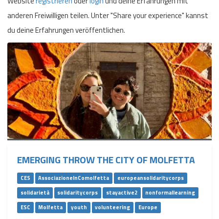
Website
registrieren
oder
login
und deine Erfahrungen mit
anderen Freiwilligen teilen. Unter "Share your experience" kannst
du deine Erfahrungen veröffentlichen.
EMERGING THROW THE CITY OF MOLFETTA
CES
AssociazioneInComolfetta
europeansolidaritycorps
solidarietà
solidaritycorps
stayactive2
nonformallearning
ESC
Molfetta
youth
volunteering
Europe