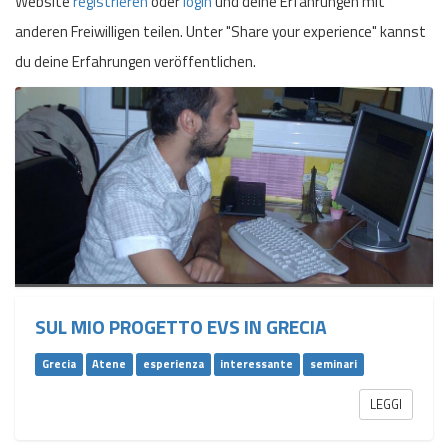
Website
registrieren
oder
login
und deine Erfahrungen mit
anderen Freiwilligen teilen. Unter "Share your experience" kannst
du deine Erfahrungen veröffentlichen.
SUL MIO PROGETTO EVS IN GRECIA
Grecia
Atene
esperienza
interessante
seminari
LEGGI