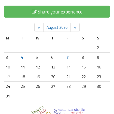
Share your experience
‹‹
August 2026
››
M
T
W
T
F
S
S
1
2
3
4
5
6
7
8
9
10
11
12
13
14
15
16
17
18
19
20
21
22
23
24
25
26
27
28
29
30
31
España
vacanza studio
Au Pair
Turkey
Austria