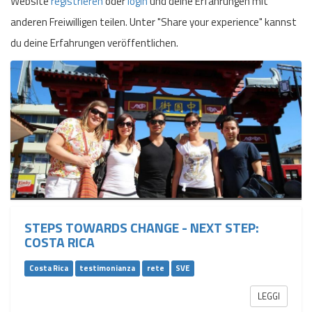
Website
registrieren
oder
login
und deine Erfahrungen mit
anderen Freiwilligen teilen. Unter "Share your experience" kannst
du deine Erfahrungen veröffentlichen.
STEPS TOWARDS CHANGE - NEXT STEP:
COSTA RICA
Costa Rica
testimonianza
rete
SVE
LEGGI