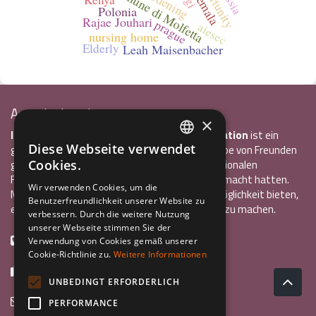
opportunity
Comune di Molfetta
gardening
Polonia
Rajae Jouhari
prague
aiesec
nursing home
Elderly
Leah Maisenbacher
Associazione Inco
×
InCo – Verein für Interkulturelle Kommunikation
ist ein
Diese Webseite verwendet
gemeinnütziger Verein, der 2004 von einer Gruppe von Freunden
ITALIAN
Cookies.
gegründet wurde, die alle bereits einen internationalen
Freiwilligendienst oder ein Auslandsstudium gemacht hatten.
ENGLISH
Wir verwenden Cookies, um die
Mit InCo wollten sie anderen Jugendlichen die Möglichkeit bieten,
Benutzerfreundlichkeit unserer Website zu
GERMAN
eine ähnlich bereichernde Erfahrung im Ausland zu machen.
verbessern. Durch die weitere Nutzung
unserer Webseite stimmen Sie der
+39 0461 984355
Verwendung von Cookies gemäß unserer
Cookie-Richtlinie zu.
Weitere Informationen
+39 0461 1860931
UNBEDINGT ERFORDERLICH
info@incoweb.org
PERFORMANCE