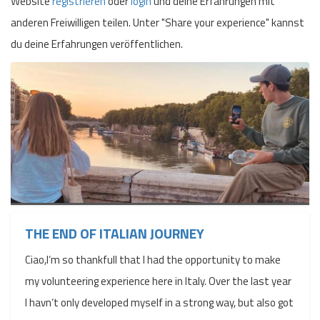
Website
registrieren
oder
login
und deine Erfahrungen mit
anderen Freiwilligen teilen. Unter "Share your experience" kannst
du deine Erfahrungen veröffentlichen.
THE END OF ITALIAN JOURNEY
Ciao,I‘m so thankfull that I had the opportunity to make
my volunteering experience here in Italy. Over the last year
I havn‘t only developed myself in a strong way, but also got