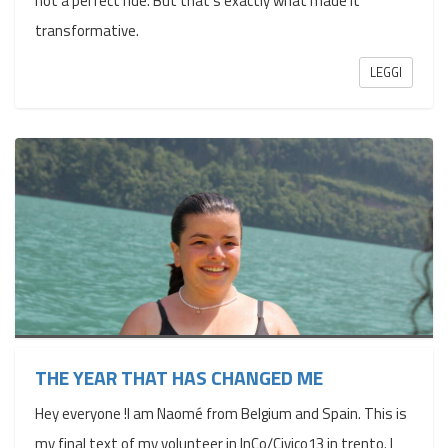
not a perfect ride. But that’s exactly what made it
transformative.
LEGGI
THE YEAR THAT HAS CHANGED ME
Hey everyone !I am Naomé from Belgium and Spain. This is
my final text of my volunteer in InCo/Civico13 in trento. I