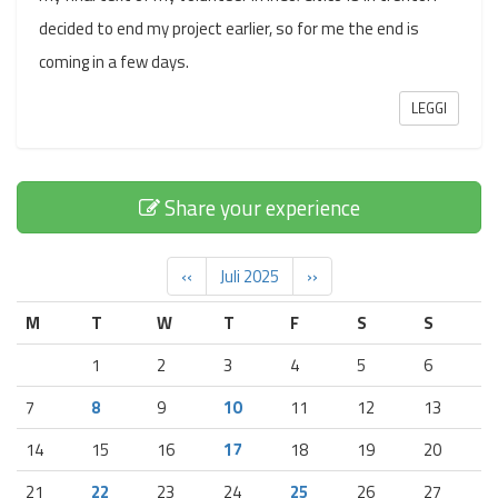
decided to end my project earlier, so for me the end is
coming in a few days.
LEGGI
Share your experience
‹‹
Juli 2025
››
M
T
W
T
F
S
S
1
2
3
4
5
6
7
8
9
10
11
12
13
14
15
16
17
18
19
20
21
22
23
24
25
26
27