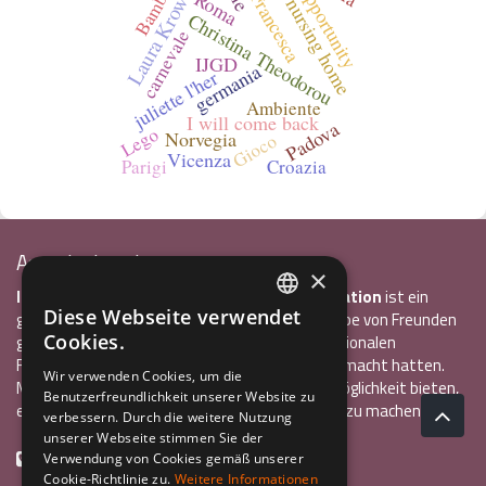
Laura Kroworsch
Bambini
opportunity
Roma
Francesca
nursing home
Christina Theodorou
carnevale
IJGD
germania
juliette l'her
Ambiente
I will come back
Padova
Lego
Norvegia
Gioco
Vicenza
Parigi
Croazia
Associazione Inco
×
InCo – Verein für Interkulturelle Kommunikation
ist ein
Diese Webseite verwendet
gemeinnütziger Verein, der 2004 von einer Gruppe von Freunden
ITALIAN
Cookies.
gegründet wurde, die alle bereits einen internationalen
ENGLISH
Freiwilligendienst oder ein Auslandsstudium gemacht hatten.
Wir verwenden Cookies, um die
Mit InCo wollten sie anderen Jugendlichen die Möglichkeit bieten,
Benutzerfreundlichkeit unserer Website zu
GERMAN
eine ähnlich bereichernde Erfahrung im Ausland zu machen.
verbessern. Durch die weitere Nutzung
unserer Webseite stimmen Sie der
+39 0461 984355
Verwendung von Cookies gemäß unserer
Cookie-Richtlinie zu.
Weitere Informationen