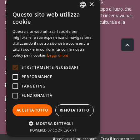
InCo - Interculturalità & Comunicazione APS
è
×
un'associazione di promozione sociale, senza scopo di lucro, che
Questo sito web utilizza
ha l'obiettivo di promuovere gli scambi e i contatti internazionali,
ITALIAN
cookie
al fine accrescere tra i giovani la sensibilità interculturale e la
ENGLISH
solidarietà internazionale.
Questo sito web utilizza i cookie per
migliorare la tua esperienza di navigazione.
GERMAN
Privacy policy.pdf
120,41 kB
Utilizzando il nostro sito web acconsenti a
tutti i cookie in conformità con la nostra
policy per i cookie.
Leggi di più
+39 0461 1822775
STRETTAMENTE NECESSARI
info@incoweb.org
PERFORMANCE
inco@mypec.eu
TARGETING
FUNZIONALITÀ
Via Scipio Sighele 3 38122 - Trento (TN)
Guida ai programmi
ACCETTA TUTTO
RIFIUTA TUTTO
News
MOSTRA DETTAGLI
POWERED BY COOKIESCRIPT
Accedi con il tuo account
Crea il tuo account